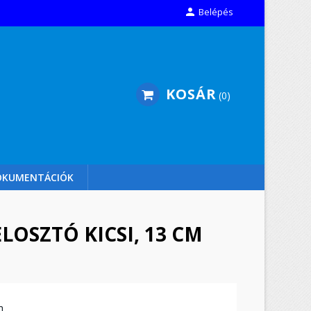

Belépés
KOSÁR
0
OKUMENTÁCIÓK
LOSZTÓ KICSI, 13 CM
m