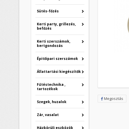
Sütés-főzés
Kerti party, grillezés,
befőzés
Kerti szerszámok,
kertgondozás
Épitőipari szerszámok
Állattartási kiegészítők
Fűtéstechnika ,
tartozékok
Megosztás
Szegek, huzalok
Zár, vasalat
Házkörüli eszközök