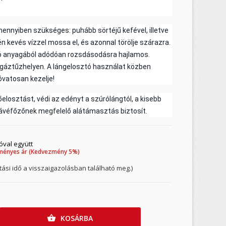
ennyiben szükséges: puhább sörtéjű kefével, illetve
 kevés vízzel mossa el, és azonnal törölje szárazra.
ó anyagából adódóan rozsdásodásra hajlamos.
gáztűzhelyen. A lángelosztó használat közben
 óvatosan kezelje!
hőelosztást, védi az edényt a szúrólángtól, a kisebb
ávéfőzőnek megfelelő alátámasztás biztosít.
óval együtt
ményes ár (Kedvezmény 5%)
ítási idő a visszaigazolásban található meg.)
KOSÁRBA
