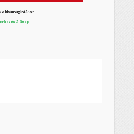
 a kívánságlistához
×
érkezés 2-3nap
×
×
s
a