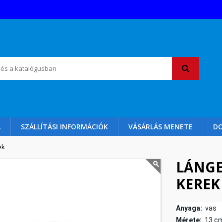
A
SZÁLLÍTÁSI INFORMÁCIÓK
VÁSÁRLÁS MENETE
D
ek
LÁNGE
KEREK
Anyaga:
vas
Mérete:
13 c