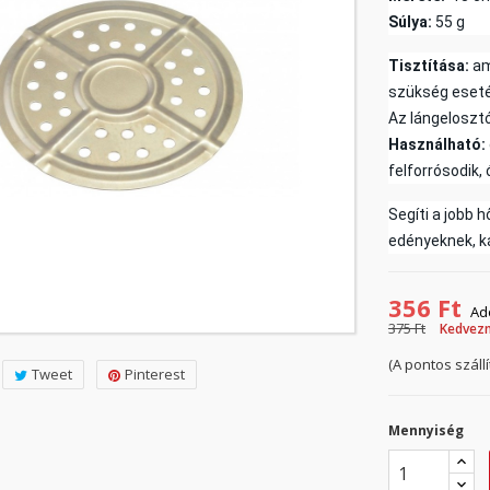
Súlya:
55 g
Tisztítása:
am
szükség esetén
Az lángeloszt
Használható:
felforrósodik,
Segíti a jobb 
edényeknek, k
356 Ft
Ad
375 Ft
Kedvez
(A pontos száll
Tweet
Pinterest
Mennyiség