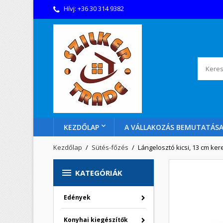
Hívj:
+36 30 314 9382
KEZDŐLAP
A VÁLLAKOZÁS BEMUTATÁS
Kezdőlap
Sütés-főzés
Lángelosztó kicsi, 13 cm ker

KATEGÓRIÁK
Edények
Konyhai kiegészítők