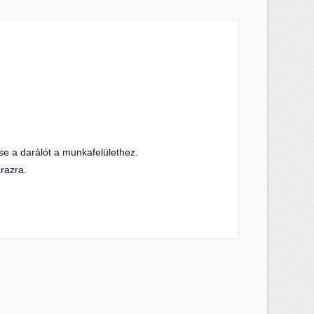
×
×
×
se a darálót a munkafelülethez.
s
razra.
a