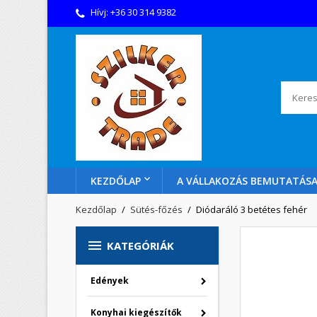
Hívj:
+36 30 314 9382
KEZDŐLAP
A VÁLLAKOZÁS BEMUTATÁS
Kezdőlap
Sütés-főzés
Diódaráló 3 betétes fehér

KATEGÓRIÁK
Edények
Konyhai kiegészítők