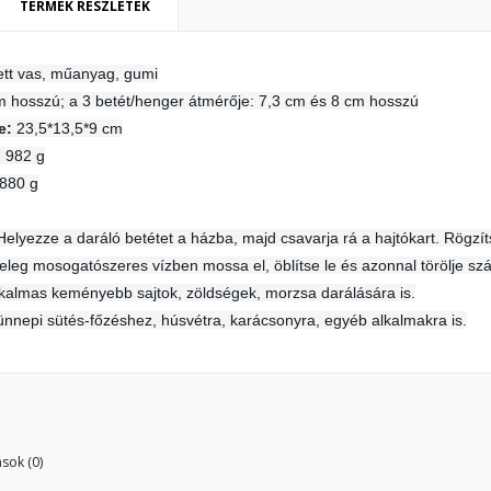
TERMÉK RÉSZLETEK
ett vas, műanyag, gumi
ívánságlista létrehozása
m hosszú; a 3 betét/henger átmérője: 7,3 cm és 8 cm hosszú
ejelentkezés
e:
23,5*13,5*9 cm
y wishlists
:
982 g
vánságlista neve
 kell jelentkezned a termékek kívánságlistába történő mentéséhez.
880 g
Create new list
Helyezze a daráló betétet a házba, majd csavarja rá a hajtókart. Rögzít
Mégsem
Bejelentkezé
eleg mosogatószeres vízben mossa el, öblítse le és azonnal törölje szá
Mégsem
Kívánságlista létrehozás
lkalmas keményebb sajtok, zöldségek, morzsa darálására is.
nnepi sütés-főzéshez, húsvétra, karácsonyra, egyéb alkalmakra is.
sok (0)