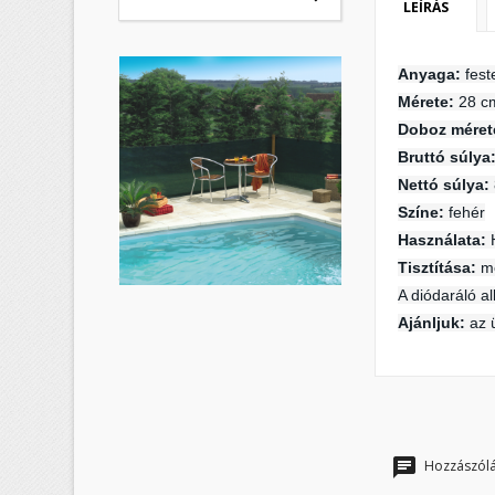
LEÍRÁS
Anyaga:
fest
K
Mérete:
28 c
B
Doboz méret
M
Bruttó súlya
Kí
Be
Nettó súlya:
Színe:
fehér
add_circle_outline
Használata:
Tisztítása:
m
A diódaráló a
Ajánljuk:
az ü
Hozzászólá