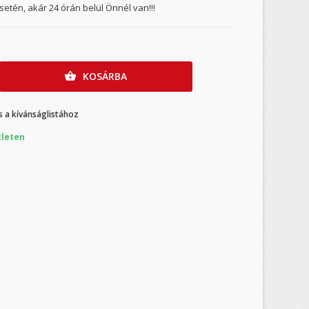
etén, akár 24 órán belül Önnél van!!!
KOSÁRBA

 a kívánságlistához
leten