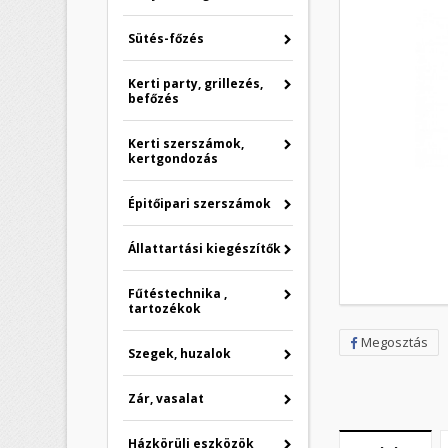
Sütés-főzés
Kerti party, grillezés,
befőzés
Kerti szerszámok,
kertgondozás
Épitőipari szerszámok
Állattartási kiegészítők
Fűtéstechnika ,
tartozékok
Megosztás
Szegek, huzalok
Zár, vasalat
Házkörüli eszközök