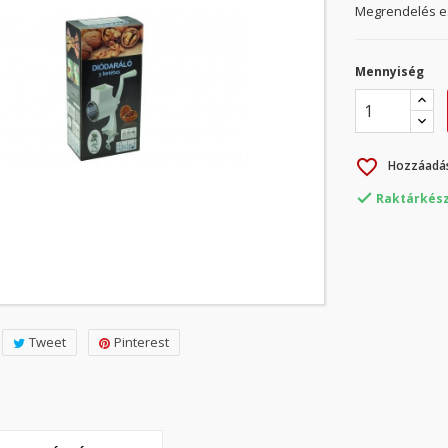
Megrendelés es
Mennyiség
favorite_border
Hozzáadás

Raktárkész
Tweet
Pinterest