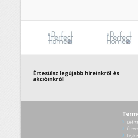
Értesülsz legújabb híreinkről és
akcióinkról
Term
Leért
Új te
Legke