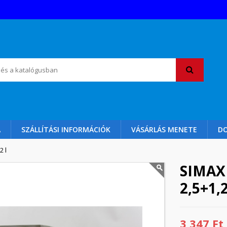
A
SZÁLLÍTÁSI INFORMÁCIÓK
VÁSÁRLÁS MENETE
D
2 l
SIMAX
2,5+1,2
3 347 Ft