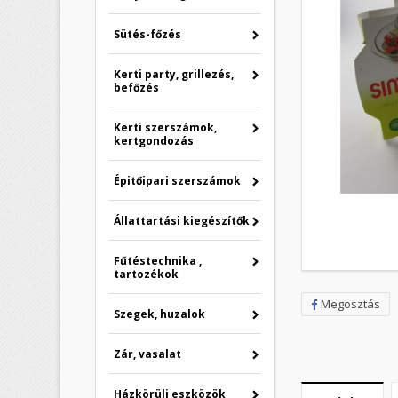
Sütés-főzés
Kerti party, grillezés,
befőzés
Kerti szerszámok,
kertgondozás
Épitőipari szerszámok
Állattartási kiegészítők
Fűtéstechnika ,
tartozékok
Megosztás
Szegek, huzalok
Zár, vasalat
Házkörüli eszközök