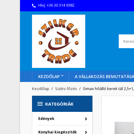
Hívj:
+36 30 314 9382
KEZDŐLAP
A VÁLLAKOZÁS BEMUTATÁS
Kezdőlap
Sütés-főzés
Simax hőálló kerek tál 2,5+1,

KATEGÓRIÁK
Edények
Konyhai kiegészítők