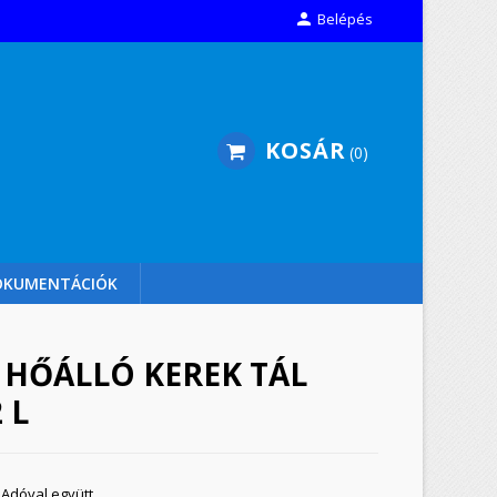

Belépés
KOSÁR
0
OKUMENTÁCIÓK
 HŐÁLLÓ KEREK TÁL
 L
Adóval együtt