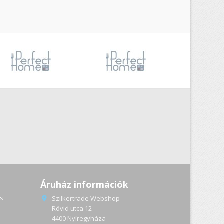
Áruház információk
s
Szilkertrade Webshop

Rövid utca 12
4400 Nyíregyháza
a