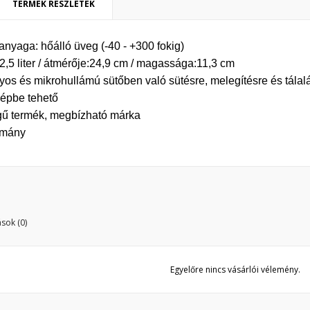
TERMÉK RÉSZLETEK
ívánságlista létrehozása
ejelentkezés
ő anyaga: hőálló üveg (-40 - +300 fokig)
y wishlists
:2,5 liter / átmérője:24,9 cm / magassága:11,3 cm
vánságlista neve
 kell jelentkezned a termékek kívánságlistába történő mentéséhez.
os és mikrohullámú sütőben való sütésre, melegítésre és tálal
épbe tehető
Create new list
gű termék, megbízható márka
Mégsem
Bejelentkezé
tmány
Mégsem
Kívánságlista létrehozás
sok (0)
Egyelőre nincs vásárlói vélemény.