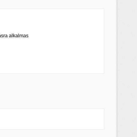
×
×
×
ásra alkalmas
s
a