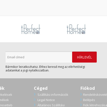
Bármikor leiratkozhatsz. Ehhez keresd meg az elérhetőségi
adatainkat a jogi nyilatkozatban.
ék
Céged
Fiókod
ékelések
Szállítási információk
Rendelésköveté
rmékek
Legal Notice
Belépés
resetteb
Általános Szállítási
Fiók létrehozás