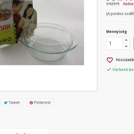
3 523 Ft
Kedve
(A pontos száll
Mennyiség
favorite_border
Hozzáadás

Várható be
Tweet
Pinterest