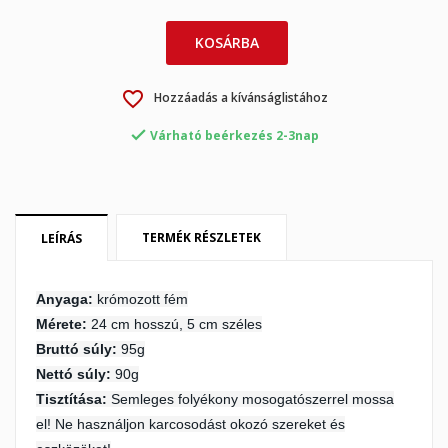
KOSÁRBA
×
favorite_border
Hozzáadás a kívánságlistához
×
Kívánságlista létrehozása
Bejelentkezés

Várható beérkezés 2-3nap
×
My wishlists
Kívánságlista neve
Be kell jelentkezned a termékek kívánságlistába történő
mentéséhez.
Create new list
add_circle_outline
TERMÉK RÉSZLETEK
LEÍRÁS
Mégsem
Bejelentkezés
Mégsem
Kívánságlista létrehozása
Anyaga:
krómozott fém
Mérete:
24 cm hosszú, 5 cm széles
Bruttó súly:
95g
Nettó súly:
90g
Tisztítása:
Semleges folyékony mosogatószerrel mossa
el! Ne használjon karcosodást okozó szereket és