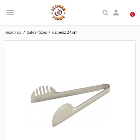

0
Kezdőlap
Sütés-főzés
Csipesz 24 cm