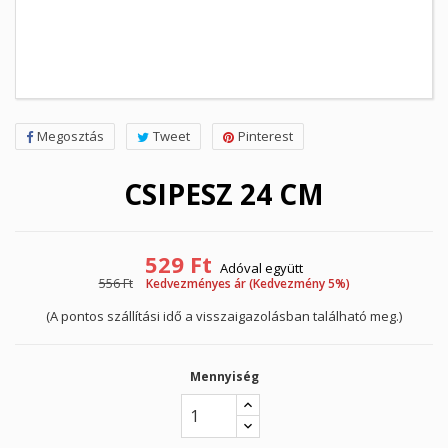
Megosztás
Tweet
Pinterest
CSIPESZ 24 CM
529 Ft
Adóval együtt
556 Ft
Kedvezményes ár (Kedvezmény 5%)
(A pontos szállítási idő a visszaigazolásban található meg.)
Mennyiség