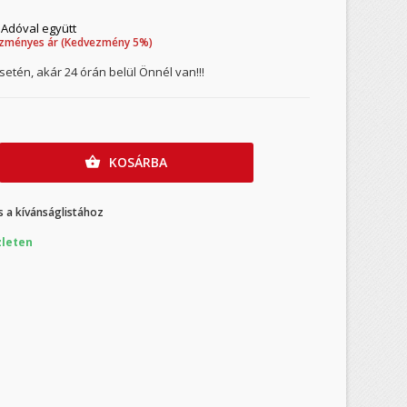
Adóval együtt
zményes ár (Kedvezmény 5%)
etén, akár 24 órán belül Önnél van!!!
KOSÁRBA

 a kívánságlistához
leten