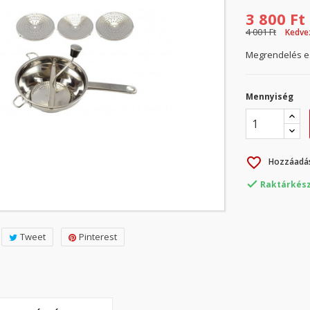
3 800 Ft
4 001 Ft
Kedve
Megrendelés es
Mennyiség
favorite_border
Hozzáadás

Raktárkész
Tweet
Pinterest