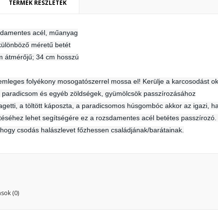
TERMÉK RÉSZLETEK
damentes acél, műanyag
ívánságlista létrehozása
ejelentkezés
különböző méretű betét
m átmérőjű; 34 cm hosszú
y wishlists
vánságlista neve
 kell jelentkezned a termékek kívánságlistába történő mentéséhez.
mleges folyékony mosogatószerrel mossa el! Kerülje a karcosodást ok
Create new list
, paradicsom és egyéb zöldségek, gyümölcsök passzírozásához
Mégsem
Bejelentkezé
agetti, a töltött káposzta, a paradicsomos húsgombóc akkor az igazi, h
Mégsem
Kívánságlista létrehozás
ítéséhez lehet segítségére ez a rozsdamentes acél betétes passzírozó
 hogy csodás halászlevet főzhessen családjának/barátainak.
sok (0)