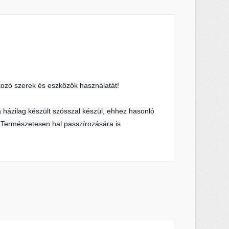
×
×
×
ozó szerek és eszközök használatát!
s
a házilag készült szósszal készül, ehhez hasonló
a
. Természetesen hal passzírozására is