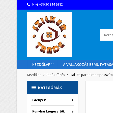
Hívj:
+36 30 314 9382
KEZDŐLAP
A VÁLLAKOZÁS BEMUTATÁS
Kezdőlap
Sütés-főzés
Hal- és paradicsompasszíro

KATEGÓRIÁK
Edények
Konyhai kiegészítők