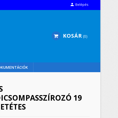

Belépés
KOSÁR
0
OKUMENTÁCIÓK
S
ICSOMPASSZÍROZÓ 19
BETÉTES