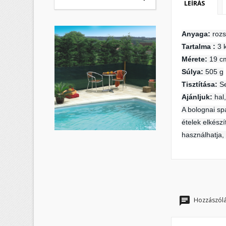
LEÍRÁS
Anyaga:
rozs
K
B
Tartalma :
3 
Mérete:
19 c
M
Kí
Súlya:
505 g
Be
Tisztítása:
Se
add_circle_outline
Ajánljuk:
hal
A bolognai sp
ételek elkész
használhatja,
Hozzászólá