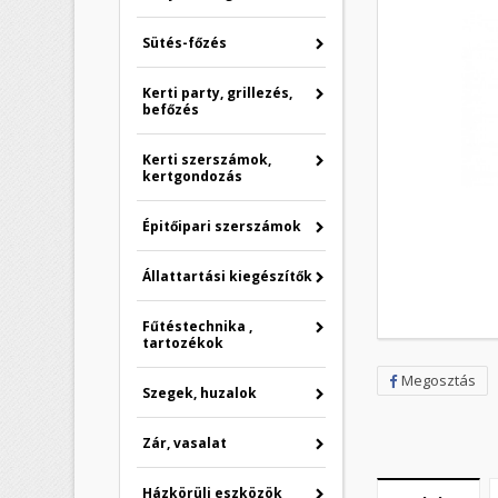
Sütés-főzés
Kerti party, grillezés,
befőzés
Kerti szerszámok,
kertgondozás
Épitőipari szerszámok
Állattartási kiegészítők
Fűtéstechnika ,
tartozékok
Megosztás
Szegek, huzalok
Zár, vasalat
Házkörüli eszközök