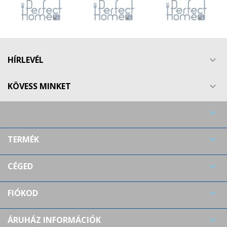
HÍRLEVÉL

KÖVESS MINKET


TERMÉK

CÉGED

FIÓKOD

ÁRUHÁZ INFORMÁCIÓK
