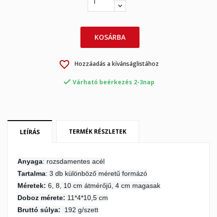
KOSÁRBA
favorite_border
Hozzáadás a kívánságlistához
×
×
Kívánságlista létrehozása
Bejelentkezés

Várható beérkezés 2-3nap
×
My wishlists
Kívánságlista neve
Be kell jelentkezned a termékek kívánságlistába történő
mentéséhez.
Create new list
add_circle_outline
TERMÉK RÉSZLETEK
LEÍRÁS
Mégsem
Bejelentkezés
Mégsem
Kívánságlista létrehozása
Anyaga
: rozsdamentes acél
Tartalma
: 3 db különböző méretű formázó
Méretek:
6, 8, 10 cm átmérőjű, 4 cm magasak
Doboz mérete:
11*4*10,5 cm
Bruttó súlya:
192 g/szett