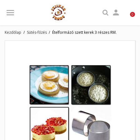

0
Kezdőlap
Sütés-főzés
Ételformázó szett kerek 3 részes RM.