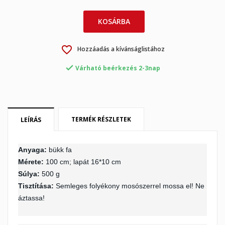
KOSÁRBA
favorite_border
Hozzáadás a kívánságlistához
×

Várható beérkezés 2-3nap
×
Kívánságlista létrehozása
Bejelentkezés
×
My wishlists
Kívánságlista neve
Be kell jelentkezned a termékek kívánságlistába történő
mentéséhez.
TERMÉK RÉSZLETEK
LEÍRÁS
Create new list
add_circle_outline
Mégsem
Bejelentkezés
Anyaga:
bükk
fa
Mégsem
Kívánságlista létrehozása
Mérete:
100 cm; lapát 16*10 cm
Súlya:
500 g
Tisztítása:
Semleges folyékony mosószerrel mossa el! Ne
áztassa!