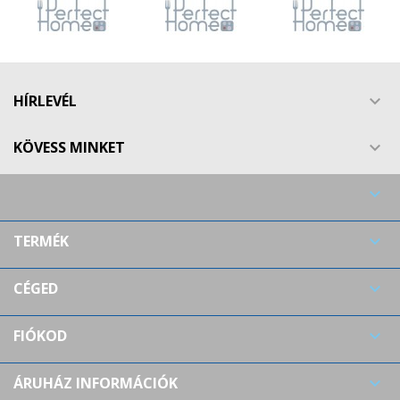
HÍRLEVÉL

KÖVESS MINKET


TERMÉK

CÉGED

FIÓKOD

ÁRUHÁZ INFORMÁCIÓK
