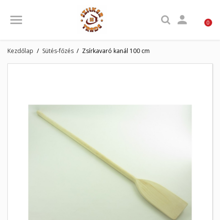

0
Kezdőlap
Sütés-főzés
Zsírkavaró kanál 100 cm