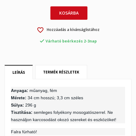
KOSÁRBA
×
×
Kívánságlista létrehozása
Bejelentkezés
favorite_border
Hozzáadás a kívánságlistához
×
My wishlists
Kívánságlista neve

Be kell jelentkezned a termékek kívánságlistába történő
Várható beérkezés 2-3nap
mentéséhez.
Create new list
add_circle_outline
Mégsem
Bejelentkezés
Mégsem
Kívánságlista létrehozása
TERMÉK RÉSZLETEK
LEÍRÁS
Anyaga:
műanyag, fém
Mérete:
34 cm hosszú; 3,3 cm széles
Súlya:
296 g
Tisztítása:
semleges folyékony mosogatószerrel. Ne
használjon karcosodást okozó szereket és eszközöket!
Falra fúrható!