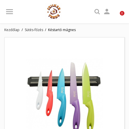

0
Kezdőlap
Sütés-főzés
Késtartó mágnes