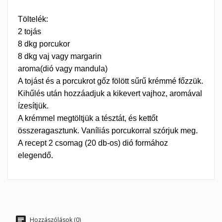
Töltelék:
2 tojás
8 dkg porcukor
8 dkg vaj vagy margarin
aroma(dió vagy mandula)
A tojást és a porcukrot gőz fölött sűrű krémmé főzzük.
Kihűlés után hozzáadjuk a kikevert vajhoz, aromával
ízesítjük.
A krémmel megtöltjük a tésztát, és kettőt
összeragasztunk. Vaníliás porcukorral szórjuk meg.
A recept 2 csomag (20 db-os) dió formához
elegendő.
Hozzászólások (0)