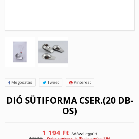
Megosztás
Tweet
Pinterest
DIÓ SÜTIFORMA CSER.(20 DB-
OS)
1 194 Ft
Adóval együtt
1 257 Ft
Kedvezményes ár (Kedvezmény 5%)