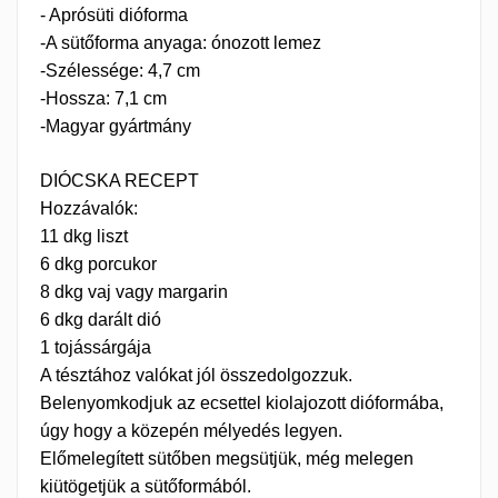
×
×
Kívánságlista létrehozása
- Aprósüti dióforma
Bejelentkezés
-A sütőforma anyaga: ónozott lemez
×
-Szélessége: 4,7 cm
My wishlists
Kívánságlista neve
Be kell jelentkezned a termékek kívánságlistába történő
-Hossza: 7,1 cm
mentéséhez.
-Magyar gyártmány
Create new list
add_circle_outline
DIÓCSKA RECEPT
Mégsem
Bejelentkezés
Mégsem
Kívánságlista létrehozása
Hozzávalók:
11 dkg liszt
6 dkg porcukor
8 dkg vaj vagy margarin
6 dkg darált dió
1 tojássárgája
A tésztához valókat jól összedolgozzuk.
Belenyomkodjuk az ecsettel kiolajozott dióformába,
úgy hogy a közepén mélyedés legyen.
Előmelegített sütőben megsütjük, még melegen
kiütögetjük a sütőformából.