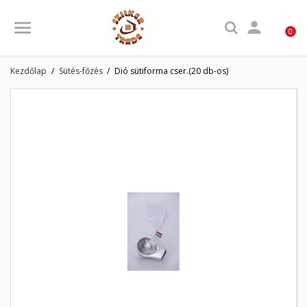

0
Kezdőlap
Sütés-főzés
Dió sütiforma cser.(20 db-os)