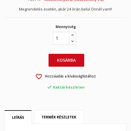
Megrendelés esetén, akár 24 órán belül Önnél van!!!
Mennyiség
KOSÁRBA
favorite_border
Hozzáadás a kívánságlistához

Raktárkészleten
TERMÉK RÉSZLETEK
LEÍRÁS