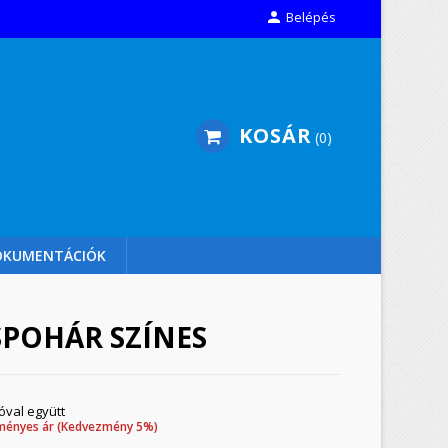

Belépés
KOSÁR
0
OKUMENTÁCIÓK
POHÁR SZÍNES
óval együtt
ményes ár (Kedvezmény 5%)