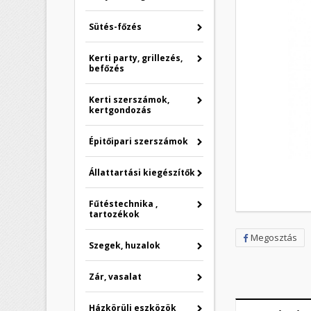
Sütés-főzés
Kerti party, grillezés,
befőzés
Kerti szerszámok,
kertgondozás
Épitőipari szerszámok
Állattartási kiegészítők
Fűtéstechnika ,
tartozékok
Megosztás
Szegek, huzalok
Zár, vasalat
Házkörüli eszközök