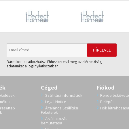
Bármikor leiratkozhatsz. Ehhez keresd meg az elérhetőségi
adatainkat a jogi nyilatkozatban.
ék
Céged
Fiókod
ékelések
Szállítási információk
Rendelésköveté
rmékek
Legal Notice
Belépés
resetteb
Általános Szállítási
Fiók létrehozás
k
Feltételek
A vállakozás
bemutatása