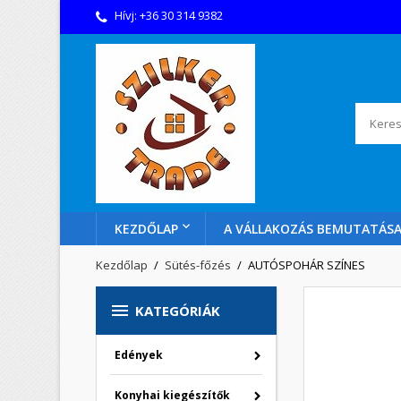
Hívj:
+36 30 314 9382
KEZDŐLAP
A VÁLLAKOZÁS BEMUTATÁS
Kezdőlap
Sütés-főzés
AUTÓSPOHÁR SZÍNES

KATEGÓRIÁK
Edények
Konyhai kiegészítők