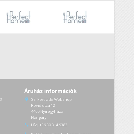
Áruház információk
s
Szilkertrade Webshop

Rövid utca 12
4400 Nyíregyháza
a
Hungary
Hívj:
+36 30 314 9382
