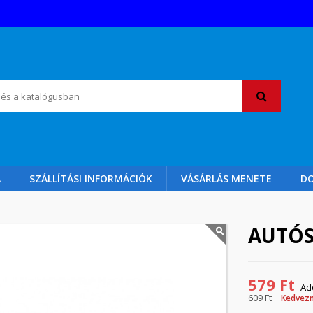
A
SZÁLLÍTÁSI INFORMÁCIÓK
VÁSÁRLÁS MENETE
D
AUTÓS
579 Ft
Ad
609 Ft
Kedvez