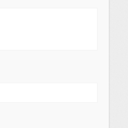
×
×
×
s
a