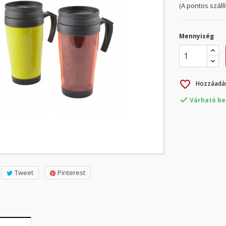
(A pontos száll
Mennyiség
favorite_border
Hozzáadás

Várható be
Tweet
Pinterest