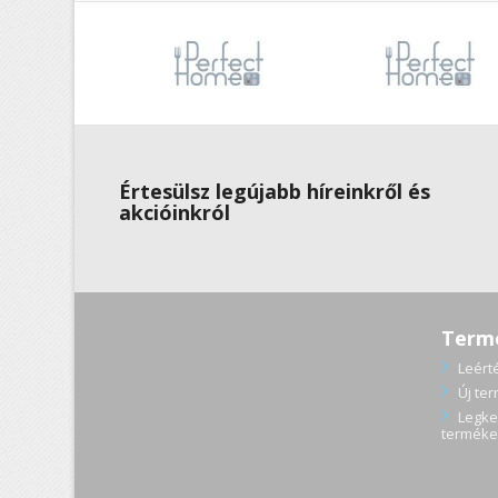
Értesülsz legújabb híreinkről és
akcióinkról
Term
Leért
Új te
Legke
terméke