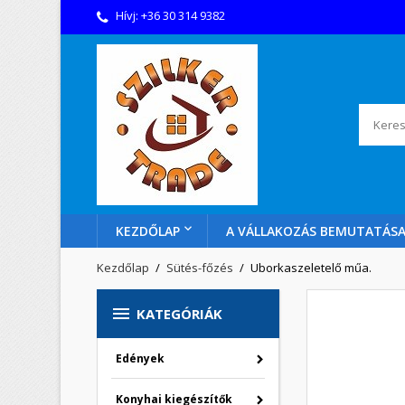
Hívj:
+36 30 314 9382
KEZDŐLAP
A VÁLLAKOZÁS BEMUTATÁS
Kezdőlap
Sütés-főzés
Uborkaszeletelő műa.

KATEGÓRIÁK
Edények
Konyhai kiegészítők