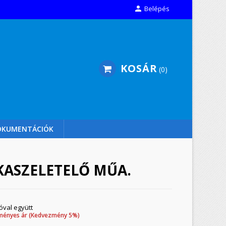

Belépés
KOSÁR
0
OKUMENTÁCIÓK
ASZELETELŐ MŰA.
óval együtt
ményes ár (Kedvezmény 5%)