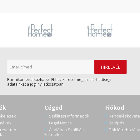
Bármikor leiratkozhatsz. Ehhez keresd meg az elérhetőségi
adatainkat a jogi nyilatkozatban.
ék
Céged
Fiókod
ékelések
Szállítási információk
Rendelésköveté
rmékek
Legal Notice
Belépés
resetteb
Általános Szállítási
Fiók létrehozás
k
Feltételek