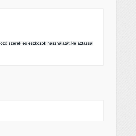
×
×
×
ozó szerek és eszközök használatát.
Ne áztassa!
s
a