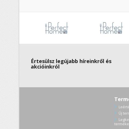
Értesülsz legújabb híreinkről és
akcióinkról
Term
Leért
Új te
Legke
terméke