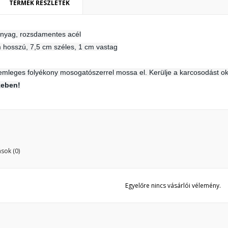
TERMÉK RÉSZLETEK
ívánságlista létrehozása
ejelentkezés
anyag
, rozsdamentes acél
y wishlists
vánságlista neve
 hosszú, 7,5 cm széles, 1 cm vastag
 kell jelentkezned a termékek kívánságlistába történő mentéséhez.
Create new list
mleges folyékony mosogatószerrel mossa el. Kerülje a karcosodást ok
Mégsem
Bejelentkezé
keben!
Mégsem
Kívánságlista létrehozás
sok (0)
Egyelőre nincs vásárlói vélemény.