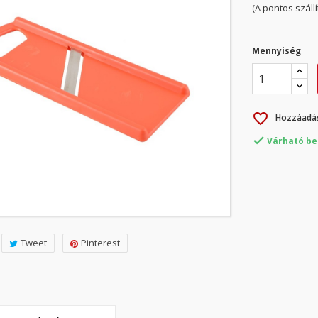
(A pontos száll
Mennyiség
favorite_border
Hozzáadás

Várható be
Tweet
Pinterest