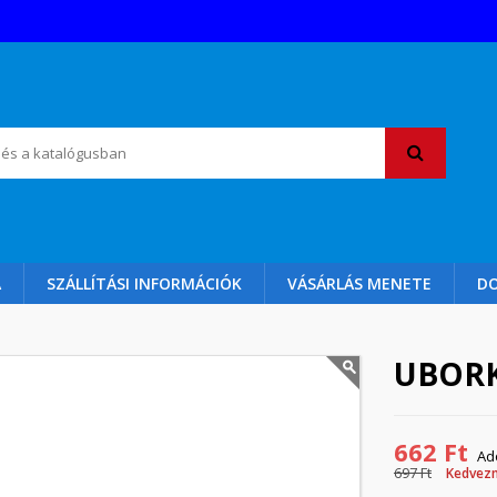
A
SZÁLLÍTÁSI INFORMÁCIÓK
VÁSÁRLÁS MENETE
D
UBORK
662 Ft
Ad
697 Ft
Kedvez