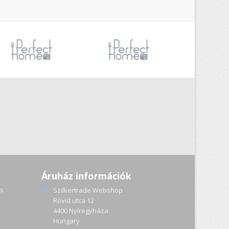
Áruház információk
s
Szilkertrade Webshop

Rövid utca 12
4400 Nyíregyháza
a
Hungary