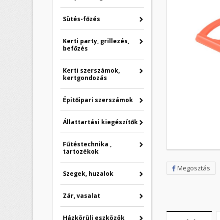
Sütés-főzés
Kerti party, grillezés,
befőzés
Kerti szerszámok,
kertgondozás
Épitőipari szerszámok
Állattartási kiegészítők
Fűtéstechnika ,
tartozékok
Megosztás
Szegek, huzalok
Zár, vasalat
Házkörüli eszközök