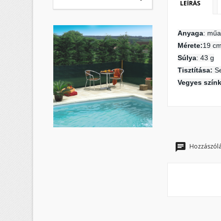
LEÍRÁS
K
B
Anyaga
: mű
M
Kí
Mérete:
19 cm
Be
Súlya
: 43 g
add_circle_outline
Tisztítása:
Se
Vegyes szín
Hozzászólá