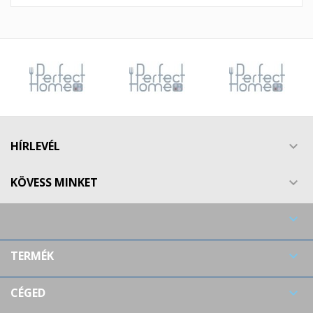
HÍRLEVÉL

KÖVESS MINKET


TERMÉK

CÉGED
