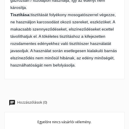
gázrózsán / főzőlapon használja, így az edényt nem
károsítja.
Tisztítása:
tisztítását folyékony mosogatószerrel végezze,
ne használjon karcosodást okozó szereket, eszközöket. A
makacsabb szennyeződéseket, elszíneződéseket ecettel
távolíthatjuk el. A tökéletes tisztításhoz a kifejezetten
rozsdamentes edényekhez való tisztítószer használatát
javasoljuk. A használat során esetlegesen kialakuló barnás
elszíneződés nem minősül hibának, az edény minőségét,
használhatóságát nem befolyásolja.
Hozzászólások (0)
Egyelőre nincs vásárlói vélemény.