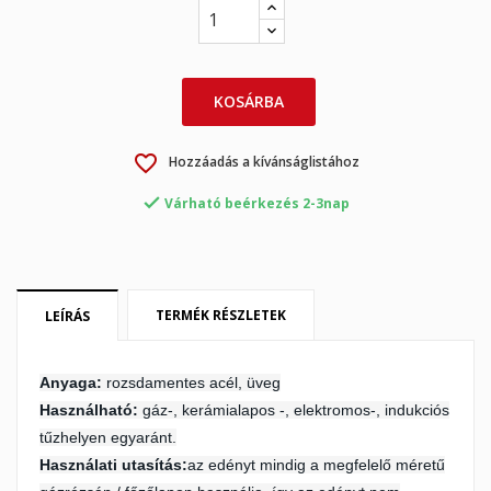
KOSÁRBA
favorite_border
Hozzáadás a kívánságlistához
×

Várható beérkezés 2-3nap
×
Kívánságlista létrehozása
Bejelentkezés
×
My wishlists
Kívánságlista neve
Be kell jelentkezned a termékek kívánságlistába történő
mentéséhez.
TERMÉK RÉSZLETEK
LEÍRÁS
Create new list
add_circle_outline
Mégsem
Bejelentkezés
Anyaga:
rozsdamentes acél, üveg
Mégsem
Kívánságlista létrehozása
Használható:
gáz-, kerámialapos -, elektromos-, indukciós
tűzhelyen egyaránt.
Használati utasítás:
az edényt mindig a megfelelő méretű