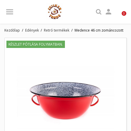

0
Kezdőlap
Edények
Retró termékek
Medence 46 cm zománcozott
KÉSZLET PÓTLÁSA FOLYMATBAN.