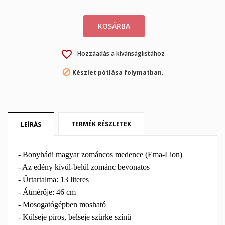
KOSÁRBA
×
×
Kívánságlista létrehozása
Bejelentkezés
favorite_border
Hozzáadás a kívánságlistához
×
My wishlists
Kívánságlista neve
Be kell jelentkezned a termékek kívánságlistába történő

Készlet pótlása folymatban.
mentéséhez.
Create new list
add_circle_outline
Mégsem
Bejelentkezés
Mégsem
Kívánságlista létrehozása
TERMÉK RÉSZLETEK
LEÍRÁS
- Bonyhádi magyar zománcos medence (Ema-Lion)
- Az edény kívül-belül zománc bevonatos
- Űrtartalma: 13 literes
- Átmérője: 46 cm
- Mosogatógépben mosható
- Külseje piros, belseje szürke színű