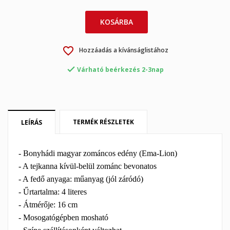
KOSÁRBA
×
×
Kívánságlista létrehozása
Bejelentkezés
favorite_border
Hozzáadás a kívánságlistához
×

Várható beérkezés 2-3nap
My wishlists
Kívánságlista neve
Be kell jelentkezned a termékek kívánságlistába történő
mentéséhez.
Create new list
add_circle_outline
Mégsem
Bejelentkezés
TERMÉK RÉSZLETEK
LEÍRÁS
Mégsem
Kívánságlista létrehozása
- Bonyhádi magyar zománcos edény (Ema-Lion)
- A tejkanna kívül-belül zománc bevonatos
- A fedő anyaga: műanyag (jól záródó)
- Űrtartalma: 4 literes
- Átmérője: 16 cm
- Mosogatógépben mosható