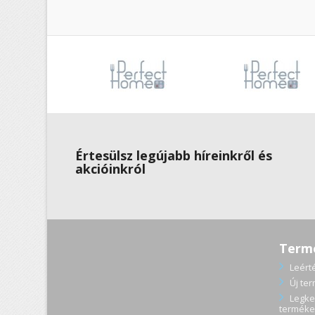
Értesülsz legújabb híreinkről és
akcióinkról
Term
Leért
Új te
Legke
terméke