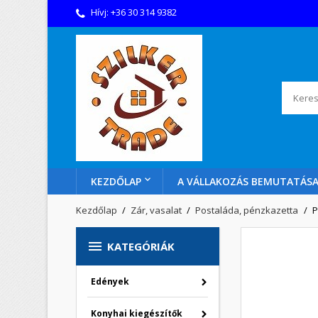
Hívj:
+36 30 314 9382
KEZDŐLAP
A VÁLLAKOZÁS BEMUTATÁS
Kezdőlap
Zár, vasalat
Postaláda, pénzkazetta
P

KATEGÓRIÁK
Edények
Konyhai kiegészítők