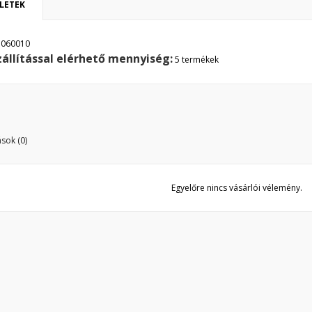
LETEK
ívánságlista létrehozása
ejelentkezés
1060010
zállítással elérhető mennyiség:
y wishlists
5 termékek
vánságlista neve
 kell jelentkezned a termékek kívánságlistába történő mentéséhez.
Create new list
Mégsem
Bejelentkezé
Mégsem
Kívánságlista létrehozás
sok (0)
Egyelőre nincs vásárlói vélemény.