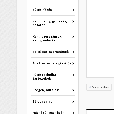
Sütés-főzés
Kerti party, grillezés,
befőzés
Kerti szerszámok,
kertgondozás
Épitőipari szerszámok
Állattartási kiegészítők
Fűtéstechnika ,
tartozékok
Megosztás
Szegek, huzalok
Zár, vasalat
Házkörüli eszközök