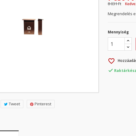
8 031 Ft
Kedve
Megrendelés es
Mennyiség
favorite_border
Hozzáadás

Raktárkész
Tweet
Pinterest