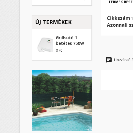
TERMÉK RÉSZ
K
B
Cikkszám
ÚJ TERMÉKEK
Azonnali s
M
Kí
Be
Grillsütő 1
add_circle_outline
betétes 750W
0 Ft
Hozzászólá