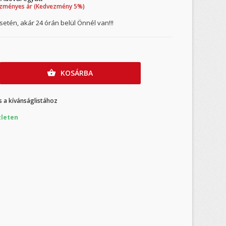
zményes ár (Kedvezmény 5%)
etén, akár 24 órán belül Önnél van!!!
KOSÁRBA

 a kívánságlistához
leten