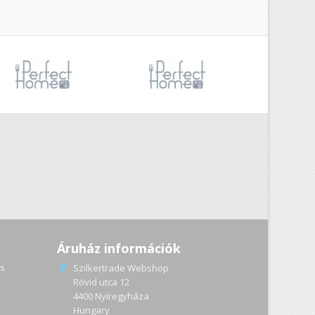
Áruház információk
s
Szilkertrade Webshop

Rövid utca 12
4400 Nyíregyháza
a
Hungary