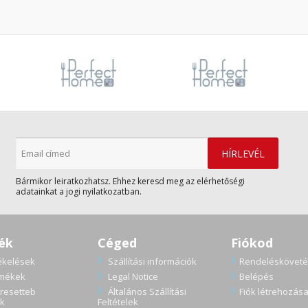
Bármikor leiratkozhatsz. Ehhez keresd meg az elérhetőségi
adatainkat a jogi nyilatkozatban.
ék
Céged
Fiókod
ékelések
Szállítási információk
Rendelésköveté
rmékek
Legal Notice
Belépés
resetteb
Általános Szállítási
Fiók létrehozás
k
Feltételek