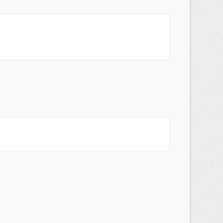
×
×
×
s
a