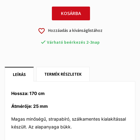
KOSÁRBA
×
×
Kívánságlista létrehozása
Bejelentkezés
favorite_border
Hozzáadás a kívánságlistához
×
My wishlists
Kívánságlista neve
Be kell jelentkezned a termékek kívánságlistába történő

Várható beérkezés 2-3nap
mentéséhez.
Create new list
add_circle_outline
Mégsem
Bejelentkezés
Mégsem
Kívánságlista létrehozása
TERMÉK RÉSZLETEK
LEÍRÁS
Hossza: 170 cm
Átmérője: 25 mm
Magas minőségű, strapabíró, szálkamentes kialakítással
készült. Az alapanyaga bükk.