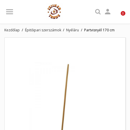

0
Kezdőlap
Épitőipari szerszámok
Nyéláru
Partvisnyél 170 cm