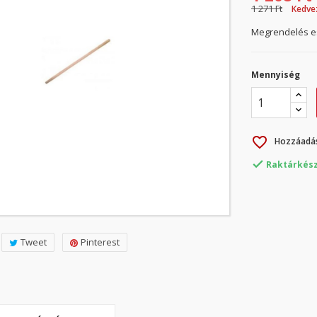
1 271 Ft
Kedve
Megrendelés es
Mennyiség
favorite_border
Hozzáadás

Raktárkész
Tweet
Pinterest