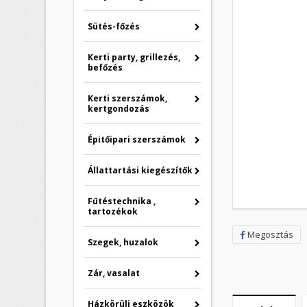
Sütés-főzés
Kerti party, grillezés,
befőzés
Kerti szerszámok,
kertgondozás
Épitőipari szerszámok
Állattartási kiegészítők
Fűtéstechnika ,
tartozékok
Megosztás
Szegek, huzalok
Zár, vasalat
Házkörüli eszközök