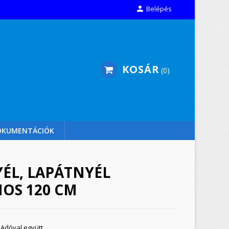

Belépés
KOSÁR
0
OKUMENTÁCIÓK
ÉL, LAPÁTNYÉL
OS 120 CM
Adóval együtt