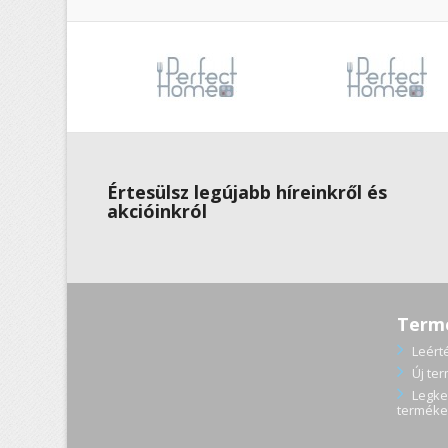
Értesülsz legújabb híreinkről és
akcióinkról
Term
Leért
Új te
Legke
terméke