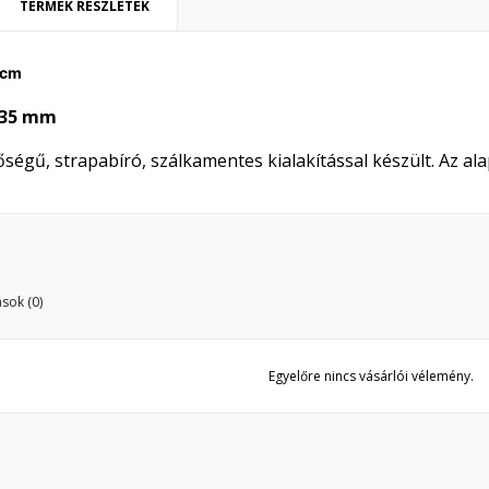
TERMÉK RÉSZLETEK
ívánságlista létrehozása
ejelentkezés
 cm
y wishlists
vánságlista neve
 kell jelentkezned a termékek kívánságlistába történő mentéséhez.
 35 mm
Create new list
égű, strapabíró, szálkamentes kialakítással készült. Az al
Mégsem
Bejelentkezé
Mégsem
Kívánságlista létrehozás
sok (0)
Egyelőre nincs vásárlói vélemény.