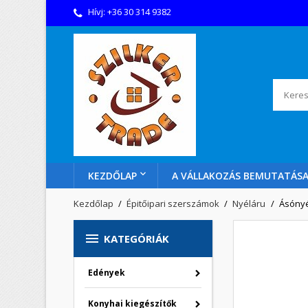
Hívj:
+36 30 314 9382
KEZDŐLAP
A VÁLLAKOZÁS BEMUTATÁS
Kezdőlap
Épitőipari szerszámok
Nyéláru
Ásónyé

KATEGÓRIÁK
Edények
Konyhai kiegészítők