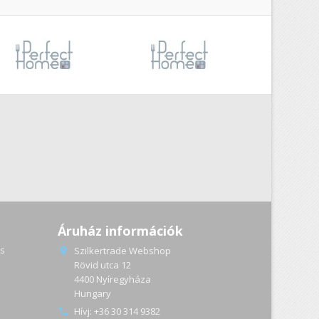
Áruház információk
s
Szilkertrade Webshop

Rövid utca 12
4400 Nyíregyháza
a
Hungary
Hívj:
+36 30 314 9382
