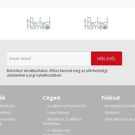
Bármikor leiratkozhatsz. Ehhez keresd meg az elérhetőségi
adatainkat a jogi nyilatkozatban.
ék
Céged
Fiókod
ékelések
Szállítási információk
Rendelésköveté
rmékek
Legal Notice
Belépés
resetteb
Általános Szállítási
Fiók létrehozás
k
Feltételek
A vállakozás
bemutatása