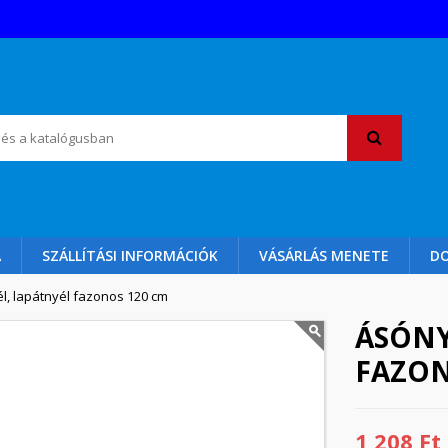
A
SZÁLLÍTÁSI INFORMÁCIÓK
VÁSÁRLÁS MENETE
D
l, lapátnyél fazonos 120 cm
ÁSÓNY
FAZON
1 208 Ft