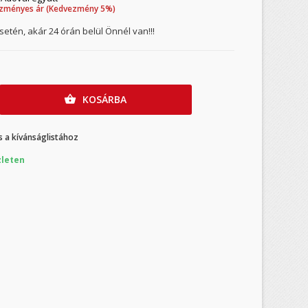
zményes ár (Kedvezmény 5%)
etén, akár 24 órán belül Önnél van!!!
KOSÁRBA

 a kívánságlistához
leten