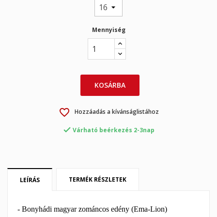
Mennyiség
×
×
Kívánságlista létrehozása
Bejelentkezés
KOSÁRBA
×
My wishlists
Kívánságlista neve
Be kell jelentkezned a termékek kívánságlistába történő
mentéséhez.
favorite_border
Hozzáadás a kívánságlistához
Create new list
add_circle_outline

Várható beérkezés 2-3nap
Mégsem
Bejelentkezés
Mégsem
Kívánságlista létrehozása
TERMÉK RÉSZLETEK
LEÍRÁS
- Bonyhádi magyar zománcos edény (Ema-Lion)