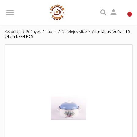

0
Kezdőlap
Edények
Lábas
Nefelejcs Alice
Alice lábas fedővel 16-
24 cm NEFELEJCS