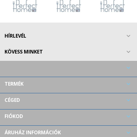
HÍRLEVÉL

KÖVESS MINKET


TERMÉK

CÉGED

FIÓKOD

ÁRUHÁZ INFORMÁCIÓK
