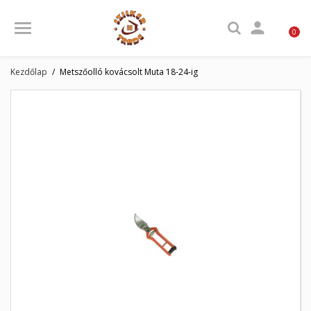

0
Kezdőlap
Metszőolló kovácsolt Muta 18-24-ig