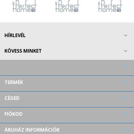
HÍRLEVÉL

KÖVESS MINKET


TERMÉK

CÉGED

FIÓKOD

ÁRUHÁZ INFORMÁCIÓK
