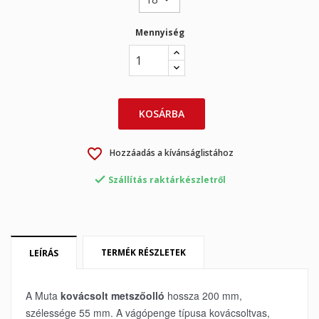
Mennyiség
×
×
Kívánságlista létrehozása
Bejelentkezés
KOSÁRBA
×
My wishlists
Kívánságlista neve
Be kell jelentkezned a termékek kívánságlistába történő
favorite_border
Hozzáadás a kívánságlistához
mentéséhez.

Szállítás raktárkészletről
Create new list
add_circle_outline
Mégsem
Bejelentkezés
Mégsem
Kívánságlista létrehozása
TERMÉK RÉSZLETEK
LEÍRÁS
​A Muta
kovácsolt metszőolló
hossza 200 mm,
szélessége 55 mm. A vágópenge típusa kovácsoltvas,