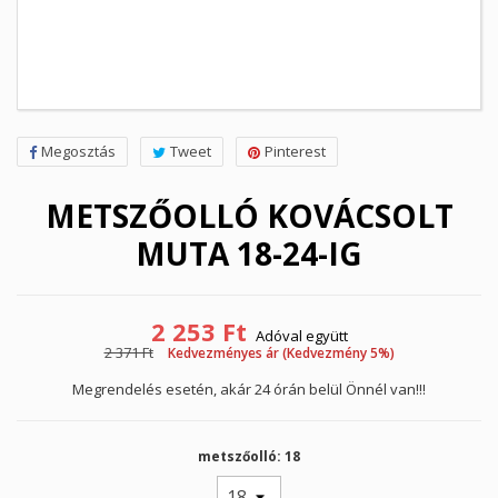
Megosztás
Tweet
Pinterest
METSZŐOLLÓ KOVÁCSOLT
MUTA 18-24-IG
2 253 Ft
Adóval együtt
2 371 Ft
Kedvezményes ár (Kedvezmény 5%)
Megrendelés esetén, akár 24 órán belül Önnél van!!!
metszőolló: 18