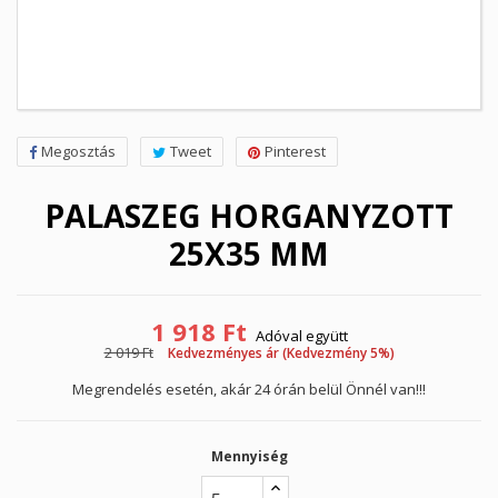
Megosztás
Tweet
Pinterest
PALASZEG HORGANYZOTT
25X35 MM
1 918 Ft
Adóval együtt
2 019 Ft
Kedvezményes ár (Kedvezmény 5%)
Megrendelés esetén, akár 24 órán belül Önnél van!!!
Mennyiség