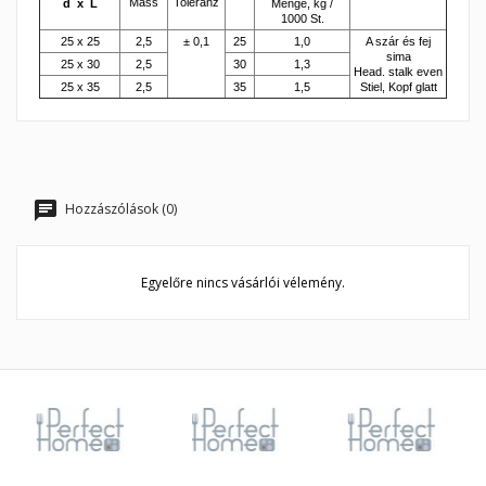
Mass
Toleranz
d x L
Menge, kg /
1000 St.
25 x 25
2,5
± 0,1
25
1,0
A szár és fej
sima
25 x 30
2,5
30
1,3
Head. stalk even
25 x 35
2,5
35
1,5
Stiel, Kopf glatt
Hozzászólások (0)
Egyelőre nincs vásárlói vélemény.