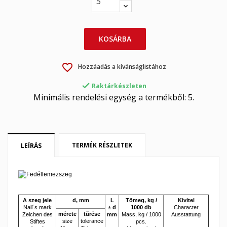
KOSÁRBA
×
×
Kívánságlista létrehozása
Bejelentkezés
favorite_border
Hozzáadás a kívánságlistához
×

My wishlists
Raktárkészleten
Kívánságlista neve
Be kell jelentkezned a termékek kívánságlistába történő
Minimális rendelési egység a termékből: 5.
mentéséhez.
Create new list
add_circle_outline
Mégsem
Bejelentkezés
Mégsem
Kívánságlista létrehozása
TERMÉK RÉSZLETEK
LEÍRÁS
A szeg jele
d, mm
L
Tömeg, kg /
Kivitel
Nail´s mark
± d
1000 db
Character
mérete
tűrése
Zeichen des
mm
Mass, kg / 1000
Ausstattung
size
tolerance
Stiftes
pcs.