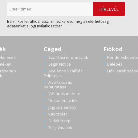
Bármikor leiratkozhatsz. Ehhez keresd meg az elérhetőségi
adatainkat a jogi nyilatkozatban.
ék
Céged
Fiókod
ékelések
Szállítási információk
Rendelésköveté
rmékek
Legal Notice
Belépés
resetteb
Általános Szállítási
Fiók létrehozás
k
Feltételek
A vállakozás
bemutatása
Vásárlás menete
Dokumentációk
Jogi közlemény
Kapcsolat
Oldaltérkép
Forgalmazók