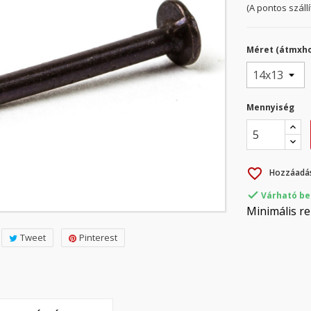
(A pontos száll
Méret (átmxho
Mennyiség
favorite_border
Hozzáadás

Várható be
Minimális re
Tweet
Pinterest