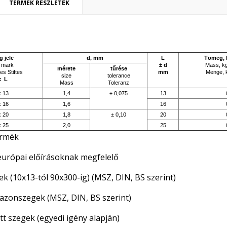
TERMÉK RÉSZLETEK
g jele
d, mm
L
Tömeg, k
s mark
± d
Mass, kg
mérete
tűrése
es Stiftes
mm
Menge, k
ívánságlista létrehozása
size
tolerance
x L
Mass
Toleranz
ejelentkezés
x 13
1,4
± 0,075
13
x 16
1,6
16
y wishlists
vánságlista neve
 kell jelentkezned a termékek kívánságlistába történő mentéséhez.
x 20
1,8
± 0,10
20
x 25
2,0
25
Create new list
ermék
Mégsem
Bejelentkezé
európai előírásoknak megfelelő
Mégsem
Kívánságlista létrehozás
k (10x13-tól 90x300-ig) (MSZ, DIN, BS szerint)
fazonszegek (MSZ, DIN, BS szerint)
t szegek (egyedi igény alapján)