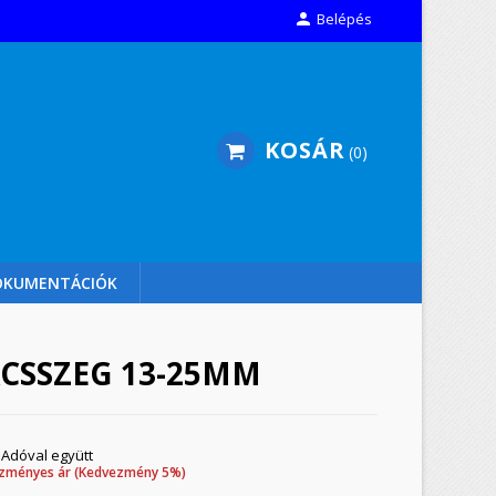

Belépés
KOSÁR
0
OKUMENTÁCIÓK
CSSZEG 13-25MM
Adóval együtt
zményes ár (Kedvezmény 5%)