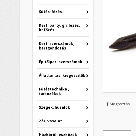
Sütés-főzés
Kerti party, grillezés,
befőzés
Kerti szerszámok,
kertgondozás
Épitőipari szerszámok
Állattartási kiegészítők
Fűtéstechnika ,
tartozékok
Megosztás
Szegek, huzalok
Zár, vasalat
Házkörüli eszközök