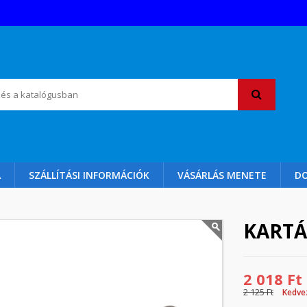
A
SZÁLLÍTÁSI INFORMÁCIÓK
VÁSÁRLÁS MENETE
D
KARTÁ
2 018 Ft
2 125 Ft
Kedve