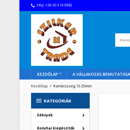
Hívj:
+36 30 314 9382
KEZDŐLAP
A VÁLLAKOZÁS BEMUTATÁS
Kezdőlap
Kartácsszeg 13-25mm

KATEGÓRIÁK
Edények
Konyhai kiegészítők