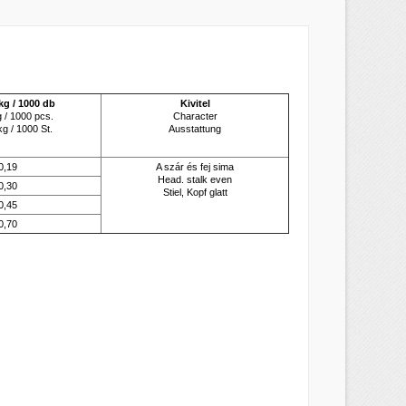
g / 1000 db
Kivitel
 / 1000 pcs.
Character
×
g / 1000 St.
Ausstattung
×
0,19
A szár és fej sima
×
Head. stalk even
0,30
Stiel, Kopf glatt
0,45
0,70
s
a