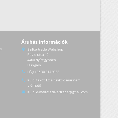
Áruház információk
s
Szilkertrade Webshop

Rövid utca 12
4400 Nyíregyháza
a
Hungary
Hívj:
+36 30 314 9382

Küldj faxot:
Ez a funkció már nem

elérhető
Küldj e-mail-t!
szilkertrade@gmail.com
