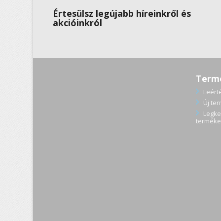
Értesülsz legújabb híreinkről és
akcióinkról
Term
Leért
Új te
Legke
terméke