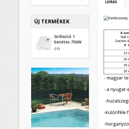
LEÍRÁS
ÚJ TERMÉKEK
A sze
Grillsütő 1
Nail´
betétes 750W
Zeichen d
K
d 
B
0 Ft
14 
16 
M
Kí
Be
18 
20 
add_circle_outline
- magyar t
- a nyugat-
-huzalszege
-különféle 
-horganyzot