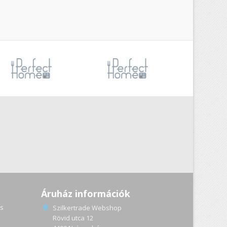
Áruház információk
s
Szilkertrade Webshop

Rövid utca 12