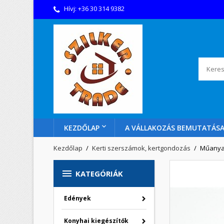
Hívj:
+36 30 314 9382
KEZDŐLAP
A VÁLLAKOZÁS BEMUTATÁS
Kezdőlap
Kerti szerszámok, kertgondozás
Műanyag

KATEGÓRIÁK
Edények
Konyhai kiegészítők