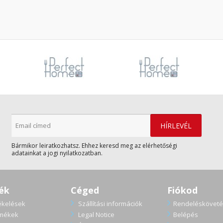
Bármikor leiratkozhatsz. Ehhez keresd meg az elérhetőségi
adatainkat a jogi nyilatkozatban.
ék
Céged
Fiókod
ékelések
Szállítási információk
Rendelésköveté
rmékek
Legal Notice
Belépés