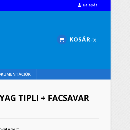

Belépés
KOSÁR
0
OKUMENTÁCIÓK
AG TIPLI + FACSAVAR
óval együtt