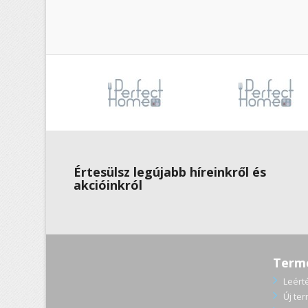
Értesülsz legújabb híreinkről és
akcióinkról
Term
Leért
Új te