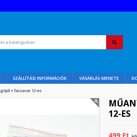
A
SZÁLLÍTÁSI INFORMÁCIÓK
VÁSÁRLÁS MENETE
D
 tipli + facsavar 12-es
MŰANY
12-ES
499 Ft
Ad