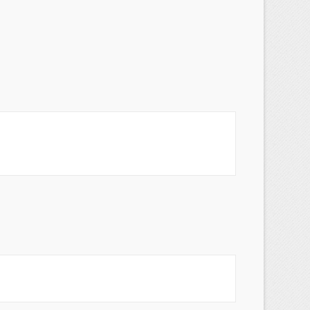
×
×
×
s
a