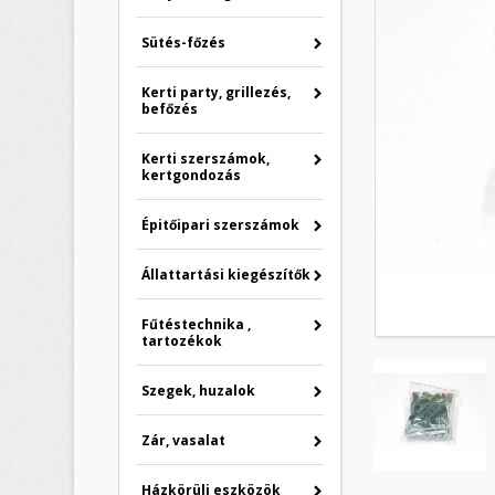
Sütés-főzés
Kerti party, grillezés,
befőzés
Kerti szerszámok,
kertgondozás
Épitőipari szerszámok
Állattartási kiegészítők
Fűtéstechnika ,
tartozékok
Szegek, huzalok
Zár, vasalat
Házkörüli eszközök