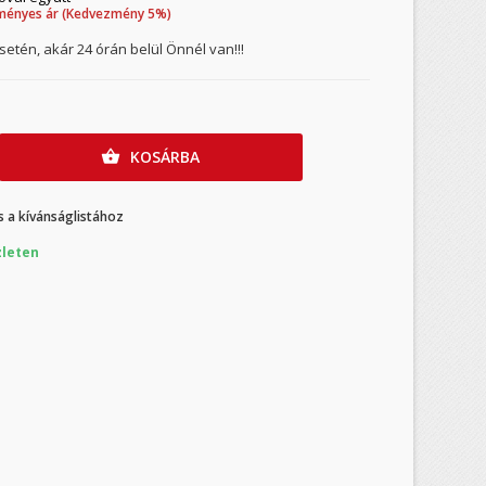
ményes ár (Kedvezmény 5%)
etén, akár 24 órán belül Önnél van!!!
KOSÁRBA

 a kívánságlistához
leten