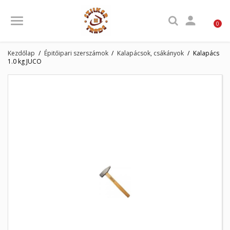

0
Kezdőlap
Épitőipari szerszámok
Kalapácsok, csákányok
Kalapács
1.0 kg JUCO