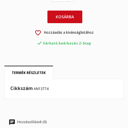
×
×
Kívánságlista létrehozása
Bejelentkezés
×
KOSÁRBA
My wishlists
Kívánságlista neve
Be kell jelentkezned a termékek kívánságlistába történő
mentéséhez.
favorite_border
Hozzáadás a kívánságlistához
Create new list
add_circle_outline

Várható beérkezés 2-3nap
Mégsem
Bejelentkezés
Mégsem
Kívánságlista létrehozása
TERMÉK RÉSZLETEK
Cikkszám
AN13774
Hozzászólások (0)