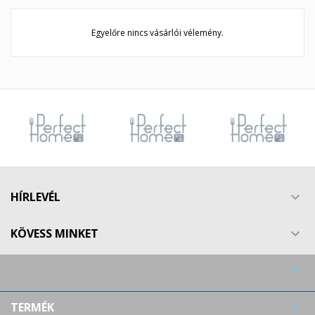
Egyelőre nincs vásárlói vélemény.
HÍRLEVÉL

KÖVESS MINKET


TERMÉK
