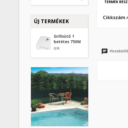
TERMÉK RÉSZ
K
B
Cikkszám
ÚJ TERMÉKEK
M
Kí
Be
Grillsütő 1
add_circle_outline
betétes 750W
0 Ft
Hozzászólá