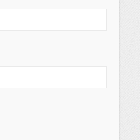
×
×
×
s
a