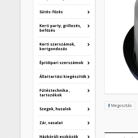
Sütés-főzés
Kerti party, grillezés,
befőzés
Kerti szerszámok,
kertgondozás
Épitőipari szerszámok
Állattartási kiegészítők
Fűtéstechnika ,
tartozékok
Megosztás
Szegek, huzalok
Zár, vasalat
Házkörüli eszközök