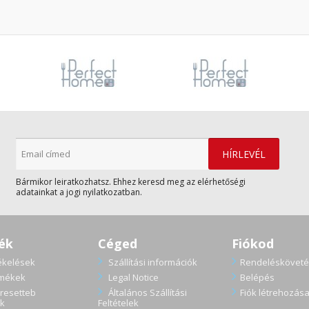
Bármikor leiratkozhatsz. Ehhez keresd meg az elérhetőségi
adatainkat a jogi nyilatkozatban.
ék
Céged
Fiókod
ékelések
Szállítási információk
Rendelésköveté
rmékek
Legal Notice
Belépés
resetteb
Általános Szállítási
Fiók létrehozás
k
Feltételek