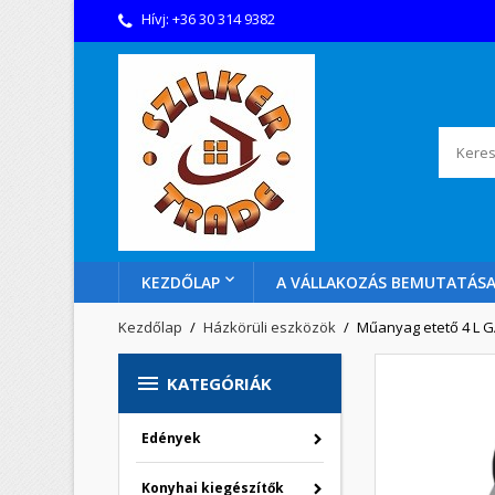
Hívj:
+36 30 314 9382
KEZDŐLAP
A VÁLLAKOZÁS BEMUTATÁS
Kezdőlap
Házkörüli eszközök
Műanyag etető 4 L 

KATEGÓRIÁK
Edények
Konyhai kiegészítők