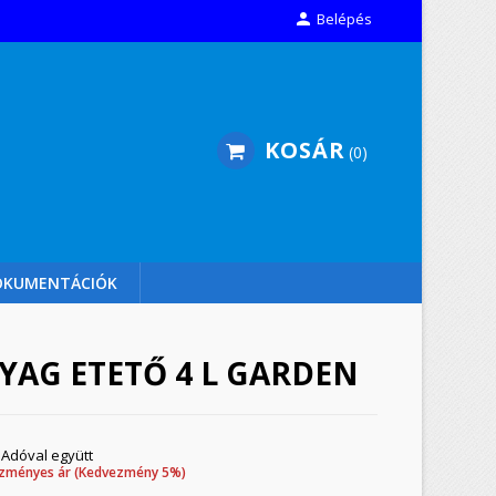

Belépés
KOSÁR
0
OKUMENTÁCIÓK
AG ETETŐ 4 L GARDEN
Adóval együtt
zményes ár (Kedvezmény 5%)