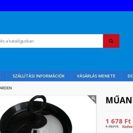
A
SZÁLLÍTÁSI INFORMÁCIÓK
VÁSÁRLÁS MENETE
D
GARDEN
MŰANY
1 678 Ft
1 767 Ft
Kedve