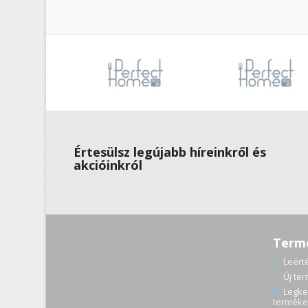
Értesülsz legújabb híreinkről és
akcióinkról
Term
Leért
Új te
Legke
terméke