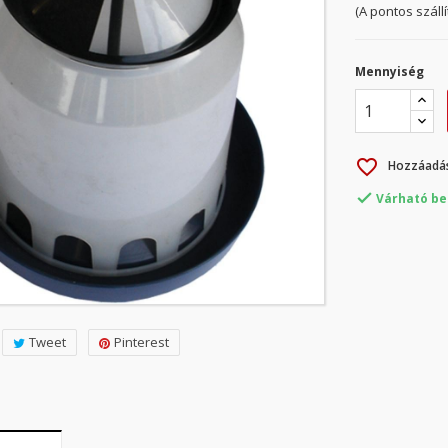
(A pontos száll
Mennyiség
favorite_border
Hozzáadás

Várható be
Tweet
Pinterest