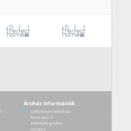
Áruház információk
s
Szilkertrade Webshop

Rövid utca 12
4400 Nyíregyháza
a
Hungary