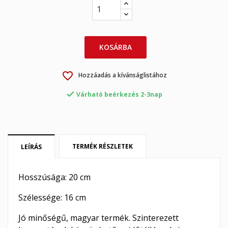
×
×
Kívánságlista létrehozása
KOSÁRBA
Bejelentkezés
×
favorite_border
Hozzáadás a kívánságlistához
My wishlists
Kívánságlista neve
Be kell jelentkezned a termékek kívánságlistába történő
mentéséhez.

Várható beérkezés 2-3nap
Create new list
add_circle_outline
Mégsem
Bejelentkezés
Mégsem
Kívánságlista létrehozása
TERMÉK RÉSZLETEK
LEÍRÁS
Hosszúsága: 20 cm
Szélessége: 16 cm
Jó minőségű, magyar termék. Szinterezett