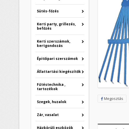
Sütés-főzés
Kerti party, grillezés,
befőzés
Kerti szerszámok,
kertgondozás
Épitőipari szerszámok
Állattartási kiegészítők
Fűtéstechnika ,
tartozékok
Megosztás
Szegek, huzalok
Zár, vasalat
K
B
Házkörüli eszközök