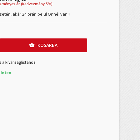
zményes ár (Kedvezmény 5%)
etén, akár 24 órán belül Önnél van!!!
KOSÁRBA

 a kívánságlistához
leten
×
×