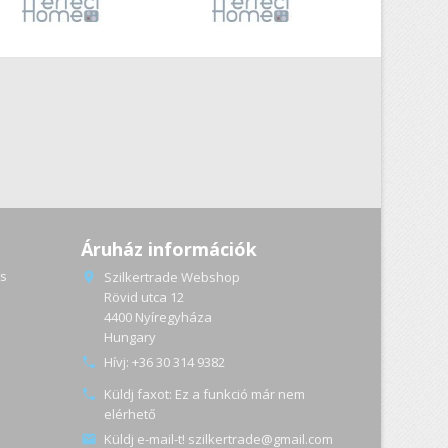
Áruház információk
s
Szilkertrade Webshop

Rövid utca 12
4400 Nyíregyháza
a
Hungary
Hívj:
+36 30 314 9382

Küldj faxot:
Ez a funkció már nem

elérhető
Küldj e-mail-t!
szilkertrade@gmail.com
