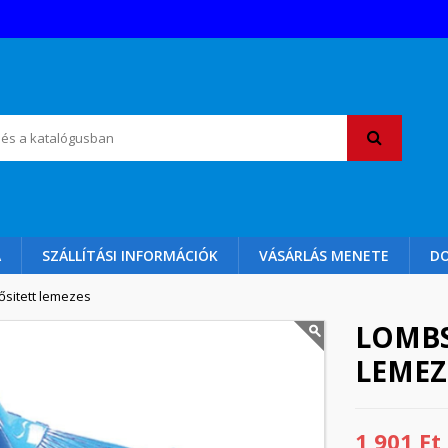
A
SZÁLLÍTÁSI INFORMÁCIÓK
VÁSÁRLÁS MENETE
D
sitett lemezes
LOMBS
LEMEZ
1 901 Ft