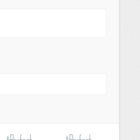
×
s
a