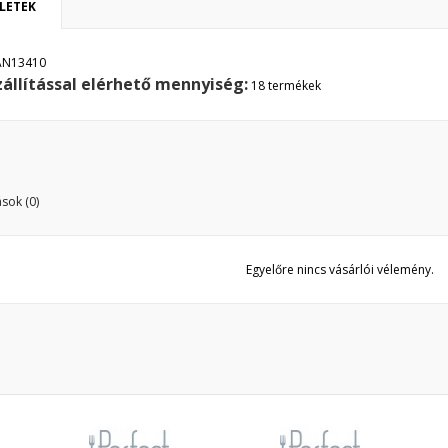
LETEK
y wishlists
vánságlista neve
 kell jelentkezned a termékek kívánságlistába történő mentéséhez.
AN13410
zállítással elérhető mennyiség:
Create new list
18 termékek
Mégsem
Bejelentkezé
Mégsem
Kívánságlista létrehozás
sok (0)
Egyelőre nincs vásárlói vélemény.