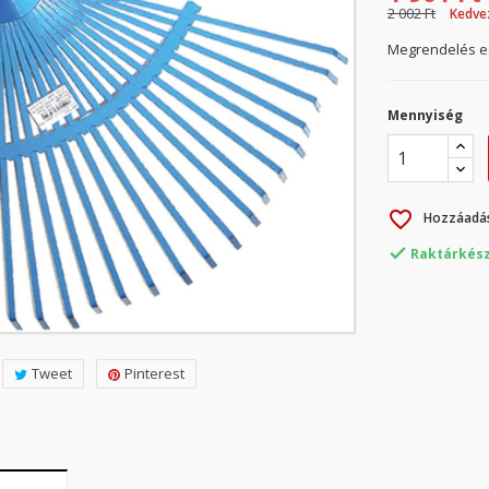
2 002 Ft
Kedve
Megrendelés es
Mennyiség
favorite_border
Hozzáadás

Raktárkész
Tweet
Pinterest
ívánságlista létrehozása
ejelentkezés