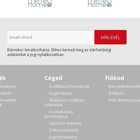
Bármikor leiratkozhatsz. Ehhez keresd meg az elérhetőségi
adatainkat a jogi nyilatkozatban.
ék
Céged
Fiókod
ékelések
Szállítási információk
Rendelésköveté
rmékek
Legal Notice
Belépés
resetteb
Általános Szállítási
Fiók létrehozás
k
Feltételek
A vállakozás
bemutatása
Vásárlás menete
Dokumentációk
Jogi közlemény