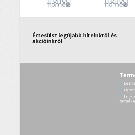
Értesülsz legújabb híreinkről és
akcióinkról
Term
Leért
Új te
Legke
terméke