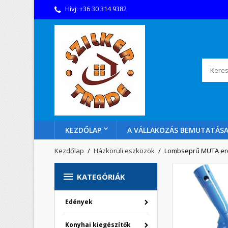
Hívj:
+36 30 314 9382
KEZDŐLAP
A VÁLLAKOZÁS BEMUTATÁS
Kezdőlap
Házkörüli eszközök
Lombseprű MUTA erő

KATEGÓRIÁK
Edények
Konyhai kiegészítők