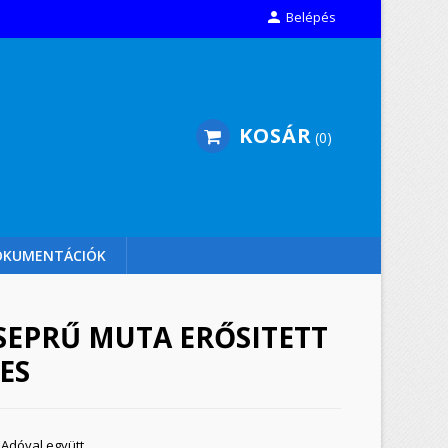

Belépés
KOSÁR
0
OKUMENTÁCIÓK
EPRŰ MUTA ERŐSITETT
ES
Adóval együtt