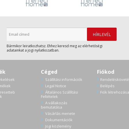
Bármikor leiratkozhatsz. Ehhez keresd meg az elérhetőségi
adatainkat a jogi nyilatkozatban.
ék
Céged
Fiókod
ékelések
Szállítási információk
Rendelésköveté
rmékek
Legal Notice
Belépés
resetteb
Általános Szállítási
Fiók létrehozás
k
Feltételek
A vállakozás
bemutatása
Vásárlás menete
Dokumentációk
Jogi közlemény