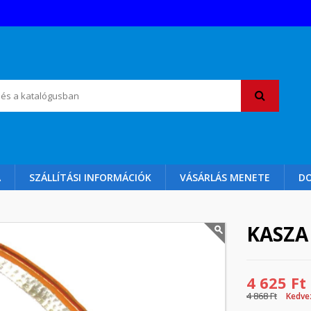
A
SZÁLLÍTÁSI INFORMÁCIÓK
VÁSÁRLÁS MENETE
D
KASZA
4 625 Ft
4 868 Ft
Kedve