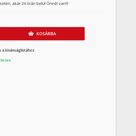
etén, akár 24 órán belül Önnél van!!!
KOSÁRBA

 a kívánságlistához
leten
×
×