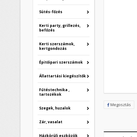
Sütés-főzés
Kerti party, grillezés,
befőzés
Kerti szerszámok,
kertgondozás
Épitőipari szerszámok
Állattartási kiegészítők
Fűtéstechnika ,
tartozékok
Megosztás
Szegek, huzalok
Zár, vasalat
K
B
Házkörüli eszközök