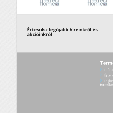
Értesülsz legújabb híreinkről és
akcióinkról
Term
Leért
Új te
Legke
terméke