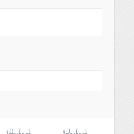
×
s
a