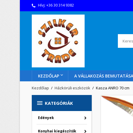
Hívj:
+36 30 314 9382
KEZDŐLAP
A VÁLLAKOZÁS BEMUTATÁS
Kezdőlap
Házkörüli eszközök
Kasza ANRO 70 cm

KATEGÓRIÁK
Edények
Konyhai kiegészítők