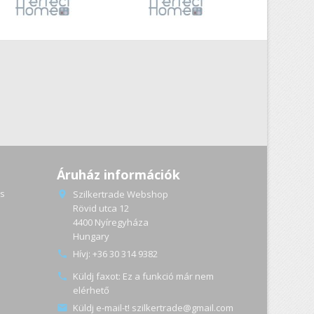
Áruház információk
s
Szilkertrade Webshop

Rövid utca 12
4400 Nyíregyháza
a
Hungary
Hívj:
+36 30 314 9382

Küldj faxot:
Ez a funkció már nem

elérhető
Küldj e-mail-t!
szilkertrade@gmail.com
