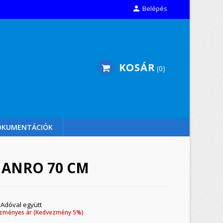

Belépés
KOSÁR
0
OKUMENTÁCIÓK
 ANRO 70 CM
Adóval együtt
zményes ár (Kedvezmény 5%)