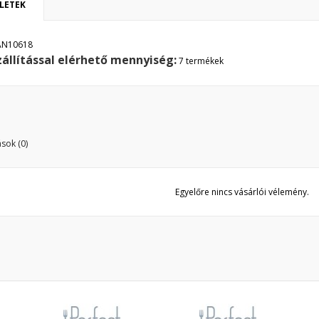
LETEK
y wishlists
vánságlista neve
 kell jelentkezned a termékek kívánságlistába történő mentéséhez.
AN10618
zállítással elérhető mennyiség:
Create new list
7 termékek
Mégsem
Bejelentkezé
Mégsem
Kívánságlista létrehozás
sok (0)
Egyelőre nincs vásárlói vélemény.