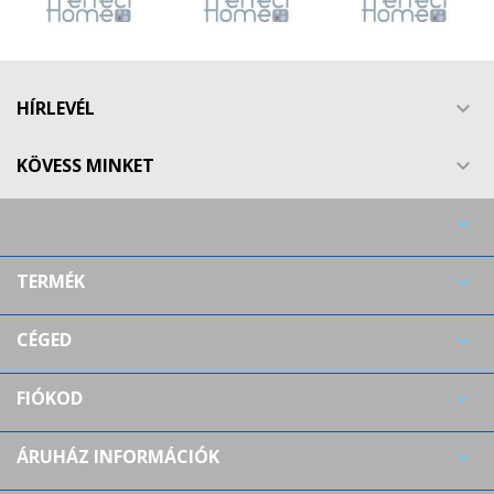
HÍRLEVÉL

KÖVESS MINKET


TERMÉK

CÉGED

FIÓKOD

ÁRUHÁZ INFORMÁCIÓK
