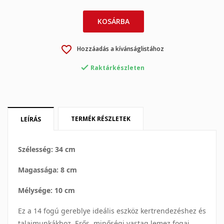
KOSÁRBA
favorite_border
Hozzáadás a kívánságlistához
×
×
Kívánságlista létrehozása

Raktárkészleten
Bejelentkezés
×
My wishlists
Kívánságlista neve
Be kell jelentkezned a termékek kívánságlistába történő
mentéséhez.
TERMÉK RÉSZLETEK
LEÍRÁS
Create new list
add_circle_outline
Mégsem
Bejelentkezés
Szélesség: 34 cm
Mégsem
Kívánságlista létrehozása
Magassága: 8 cm
Mélysége: 10 cm
Ez a 14 fogú gereblye ideális eszköz kertrendezéshez és
talajmunkákhoz. Erős, minőségi,vastag lemez fogai