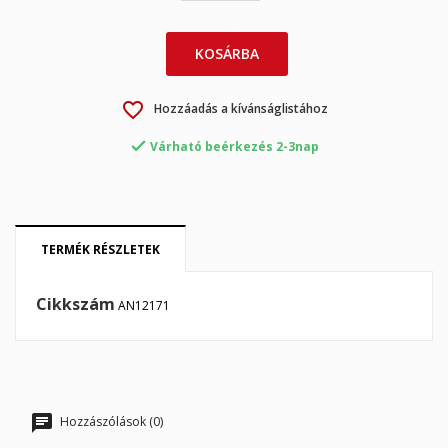
×
×
Kívánságlista létrehozása
Bejelentkezés
×
KOSÁRBA
My wishlists
Kívánságlista neve
Be kell jelentkezned a termékek kívánságlistába történő
mentéséhez.
favorite_border
Hozzáadás a kívánságlistához
Create new list
add_circle_outline

Várható beérkezés 2-3nap
Mégsem
Bejelentkezés
Mégsem
Kívánságlista létrehozása
TERMÉK RÉSZLETEK
Cikkszám
AN12171
Hozzászólások (0)