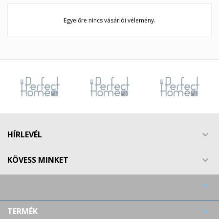
Egyelőre nincs vásárlói vélemény.
HÍRLEVÉL

KÖVESS MINKET


TERMÉK
