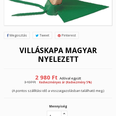
Megosztás
Tweet
Pinterest
VILLÁSKAPA MAGYAR
NYELEZETT
2 980 Ft
Adóval együtt
3 137 Ft
Kedvezményes ár (Kedvezmény 5%)
(A pontos szállítási idő a visszaigazolásban található meg.)
Mennyiség