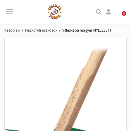

0
Kezdőlap
Házkörüli eszközök
Villáskapa magyar NYELEZETT