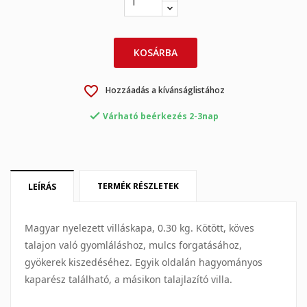
×
×
Kívánságlista létrehozása
Bejelentkezés
KOSÁRBA
×
My wishlists
Kívánságlista neve
Be kell jelentkezned a termékek kívánságlistába történő
favorite_border
Hozzáadás a kívánságlistához
mentéséhez.

Várható beérkezés 2-3nap
Create new list
add_circle_outline
Mégsem
Bejelentkezés
Mégsem
Kívánságlista létrehozása
TERMÉK RÉSZLETEK
LEÍRÁS
Magyar nyelezett villáskapa, 0.30 kg. Kötött, köves
talajon való gyomláláshoz, mulcs forgatásához,
gyökerek kiszedéséhez. Egyik oldalán hagyományos
kaparész található, a másikon talajlazító villa.