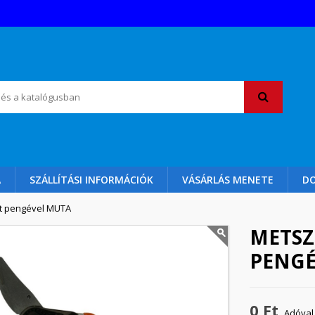
A
SZÁLLÍTÁSI INFORMÁCIÓK
VÁSÁRLÁS MENETE
D
lt pengével MUTA
METSZ
PENGÉ
0 Ft
Adóval