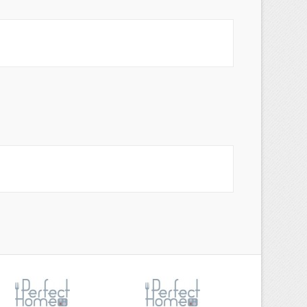
×
s
a