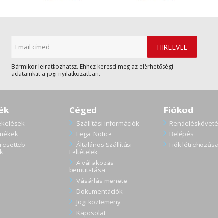
Bármikor leiratkozhatsz. Ehhez keresd meg az elérhetőségi
adatainkat a jogi nyilatkozatban.
ék
Céged
Fiókod
ékelések
Szállítási információk
Rendelésköveté
rmékek
Legal Notice
Belépés
resetteb
Általános Szállítási
Fiók létrehozás
k
Feltételek
A vállakozás
bemutatása
Vásárlás menete
Dokumentációk
Jogi közlemény
Kapcsolat