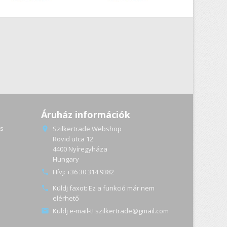
Áruház információk
s
Szilkertrade Webshop

Rövid utca 12
4400 Nyíregyháza
a
Hungary
Hívj:
+36 30 314 9382

Küldj faxot:
Ez a funkció már nem

elérhető
Küldj e-mail-t!
szilkertrade@gmail.com
