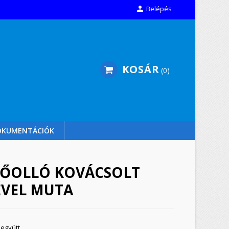

Belépés
KOSÁR
0
OKUMENTÁCIÓK
ŐOLLÓ KOVÁCSOLT
VEL MUTA
 együtt