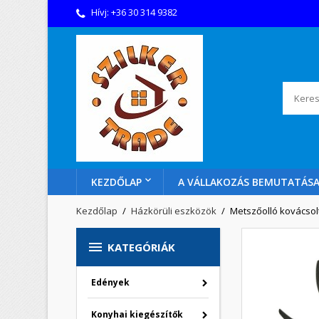
Hívj:
+36 30 314 9382
KEZDŐLAP
A VÁLLAKOZÁS BEMUTATÁS
Kezdőlap
Házkörüli eszközök
Metszőolló kovácso

KATEGÓRIÁK
Edények
Konyhai kiegészítők