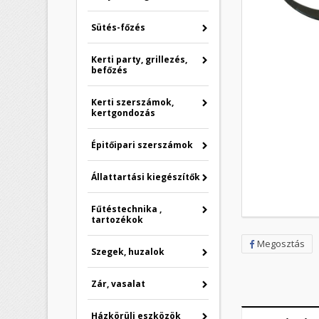
Sütés-főzés
Kerti party, grillezés,
befőzés
Kerti szerszámok,
kertgondozás
Épitőipari szerszámok
Állattartási kiegészítők
Fűtéstechnika ,
tartozékok
Megosztás
Szegek, huzalok
Zár, vasalat
K
B
Házkörüli eszközök