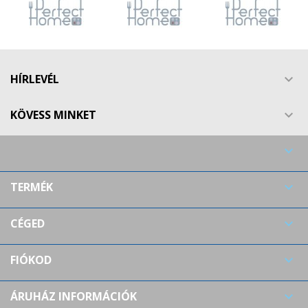
HÍRLEVÉL

KÖVESS MINKET


TERMÉK

CÉGED

FIÓKOD

ÁRUHÁZ INFORMÁCIÓK
