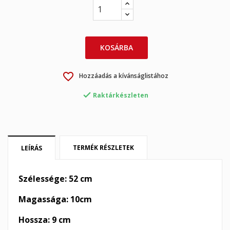
KOSÁRBA
×
×
Kívánságlista létrehozása
favorite_border
Hozzáadás a kívánságlistához
Bejelentkezés

Raktárkészleten
×
My wishlists
Kívánságlista neve
Be kell jelentkezned a termékek kívánságlistába történő
mentéséhez.
Create new list
add_circle_outline
TERMÉK RÉSZLETEK
LEÍRÁS
Mégsem
Bejelentkezés
Mégsem
Kívánságlista létrehozása
Szélessége: 52 cm
Magassága: 10cm
Hossza: 9 cm