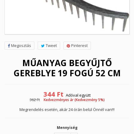
Megosztás
Tweet
Pinterest
MŰANYAG BEGYŰJTŐ
GEREBLYE 19 FOGÚ 52 CM
344 Ft
Adóval együtt
362 Ft
Kedvezményes ár (Kedvezmény 5%)
Megrendelés esetén, akár 24 órán belül Önnél van!!!
Mennyiség