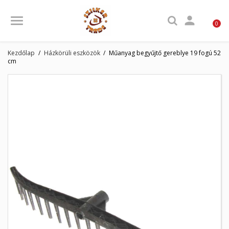

0
Kezdőlap
Házkörüli eszközök
Műanyag begyűjtő gereblye 19 fogú 52
cm