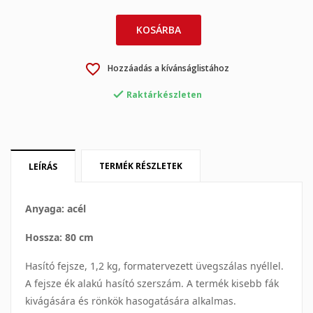
KOSÁRBA
×
×
Kívánságlista létrehozása
Bejelentkezés
favorite_border
Hozzáadás a kívánságlistához
×
My wishlists
Kívánságlista neve
Be kell jelentkezned a termékek kívánságlistába történő

Raktárkészleten
mentéséhez.
Create new list
add_circle_outline
Mégsem
Bejelentkezés
Mégsem
Kívánságlista létrehozása
TERMÉK RÉSZLETEK
LEÍRÁS
Anyaga: acél
Hossza: 80 cm
Hasító fejsze, 1,2 kg, formatervezett üvegszálas nyéllel.
A fejsze ék alakú hasító szerszám. A termék kisebb fák
kivágására és rönkök hasogatására alkalmas.