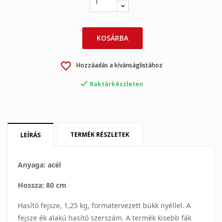
×
KOSÁRBA
×
Kívánságlista létrehozása
Bejelentkezés
favorite_border
Hozzáadás a kívánságlistához
×
My wishlists
Kívánságlista neve
Be kell jelentkezned a termékek kívánságlistába történő

mentéséhez.
Raktárkészleten
Create new list
add_circle_outline
Mégsem
Bejelentkezés
Mégsem
Kívánságlista létrehozása
TERMÉK RÉSZLETEK
LEÍRÁS
Anyaga: acél
Hossza: 80 cm
Hasító fejsze, 1,25 kg, formatervezett bükk nyéllel. A
fejsze ék alakú hasító szerszám. A termék kisebb fák