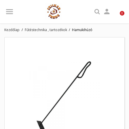

0
Kezdőlap
Fűtéstechnika , tartozékok
Hamukihúzó