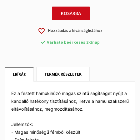
KOSÁRBA
×
×
Kívánságlista létrehozása
favorite_border
Bejelentkezés
Hozzáadás a kívánságlistához

Várható beérkezés 2-3nap
×
My wishlists
Kívánságlista neve
Be kell jelentkezned a termékek kívánságlistába történő
mentéséhez.
Create new list
add_circle_outline
TERMÉK RÉSZLETEK
LEÍRÁS
Mégsem
Bejelentkezés
Mégsem
Kívánságlista létrehozása
Ez a festett hamukihúzó magas szintű segítséget nyújt a
kandalló hatékony tisztításához, illetve a hamu szakszerű
eltávolításához, megmozdításához.
Jellemzők:
- Magas minőségű fémből készült
- Szín: fekete