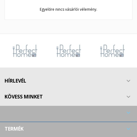
Egyelőre nincs vásárlói vélemény.
HÍRLEVÉL

KÖVESS MINKET


TERMÉK
