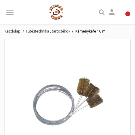

0
Kezdőlap
Fűtéstechnika , tartozékok
Kéménykefe 10 m