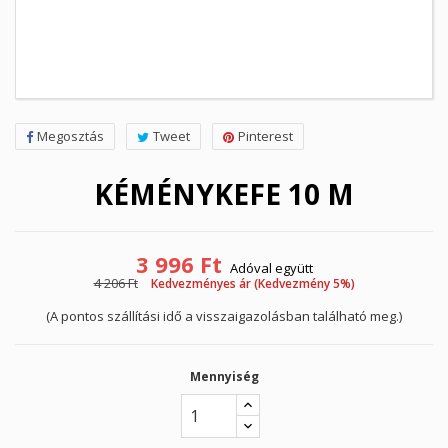
Megosztás
Tweet
Pinterest
KÉMÉNYKEFE 10 M
3 996 Ft
Adóval együtt
4 206 Ft
Kedvezményes ár (Kedvezmény 5%)
(A pontos szállítási idő a visszaigazolásban található meg.)
Mennyiség
×
Kívánságlista létrehozása