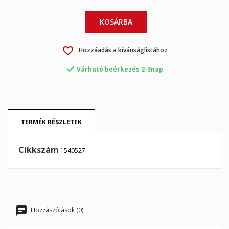
×
Bejelentkezés
KOSÁRBA
×
My wishlists
Kívánságlista neve
Be kell jelentkezned a termékek kívánságlistába történő
mentéséhez.
favorite_border
Hozzáadás a kívánságlistához
Create new list
add_circle_outline

Várható beérkezés 2-3nap
Mégsem
Bejelentkezés
Mégsem
Kívánságlista létrehozása
TERMÉK RÉSZLETEK
Cikkszám
1540527
Hozzászólások (0)