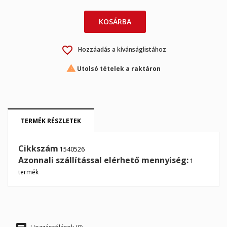
×
×
Kívánságlista létrehozása
Bejelentkezés
KOSÁRBA
×
My wishlists
Kívánságlista neve
Be kell jelentkezned a termékek kívánságlistába történő
favorite_border
mentéséhez.
Hozzáadás a kívánságlistához
Create new list
add_circle_outline

Utolsó tételek a raktáron
Mégsem
Bejelentkezés
Mégsem
Kívánságlista létrehozása
TERMÉK RÉSZLETEK
Cikkszám
1540526
Azonnali szállítással elérhető mennyiség:
1
termék