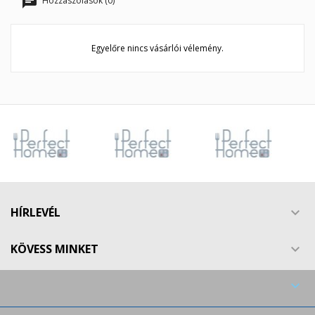
Hozzászólások (0)
Egyelőre nincs vásárlói vélemény.
HÍRLEVÉL

KÖVESS MINKET

