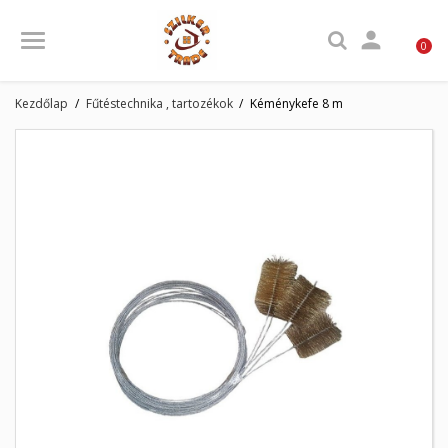

0
Kezdőlap
Fűtéstechnika , tartozékok
Kéménykefe 8 m