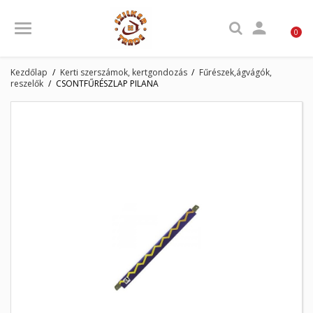

0
Kezdőlap
Kerti szerszámok, kertgondozás
Fűrészek,ágvágók,
reszelők
CSONTFŰRÉSZLAP PILANA