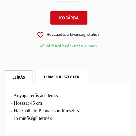
×
×
Kívánságlista létrehozása
Bejelentkezés
KOSÁRBA
×
My wishlists
favorite_border
Kívánságlista neve
Be kell jelentkezned a termékek kívánságlistába történő
Hozzáadás a kívánságlistához
mentéséhez.

Várható beérkezés 2-3nap
Create new list
add_circle_outline
Mégsem
Bejelentkezés
Mégsem
Kívánságlista létrehozása
TERMÉK RÉSZLETEK
LEÍRÁS
- Anyaga: erős acéllemez
- Hossza: 45 cm
- Használható Pilana csontfűrészhez
- Jó minőségű termék