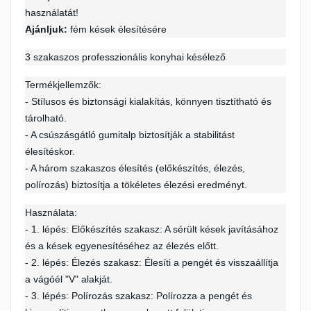
használatát!
Mégsem
Bejelentkezés
Mégsem
Kívánságlista létrehozása
Ajánljuk:
fém kések élesítésére
3 szakaszos professzionális konyhai késélező
Termékjellemzők:
- Stílusos és biztonsági kialakítás, könnyen tisztítható és
tárolható.
- A csúszásgátló gumitalp biztosítják a stabilitást
élesítéskor.
- A három szakaszos élesítés (előkészítés, élezés,
polírozás) biztosítja a tökéletes élezési eredményt.
Használata:
- 1. lépés: Előkészítés szakasz: A sérült kések javításához
és a kések egyenesítéséhez az élezés előtt.
- 2. lépés: Élezés szakasz: Élesíti a pengét és visszaállítja
a vágóél "V" alakját.
- 3. lépés: Polírozás szakasz: Polírozza a pengét és