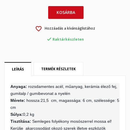
KOSÁRBA
favorite_border
Hozzáadás a kívánságlistához

Raktárkészleten
TERMÉK RÉSZLETEK
LEÍRÁS
Anyaga:
rozsdamentes acél, műanyag, kerámia élező fej,
×
×
Kívánságlista létrehozása
Bejelentkezés
gumitalp / gumibevonat a nyelén
Mérete:
hossza:21,5 cm, magassága: 6 cm, szélessége: 5
×
cm
My wishlists
Kívánságlista neve
Be kell jelentkezned a termékek kívánságlistába történő
Súlya:
0,2
kg
mentéséhez.
Tisztítása:
Semleges folyékony mosószerrel mossa el!
Create new list
add_circle_outline
Kerülje akarcosodást okozó szerek illetve eszközök