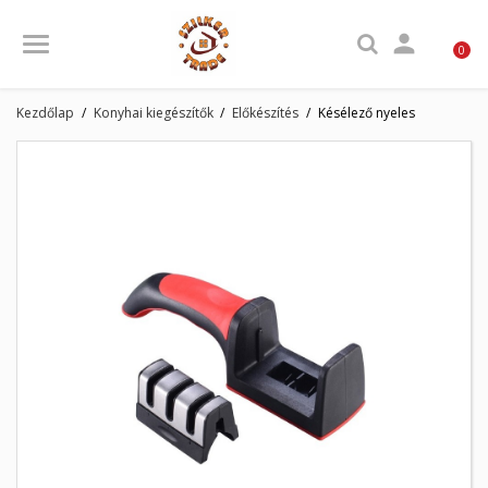

0
Kezdőlap
Konyhai kiegészítők
Előkészítés
Késélező nyeles