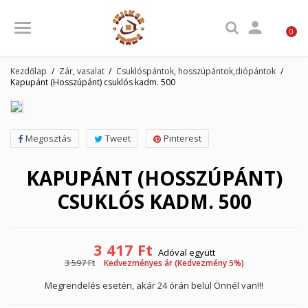

0
Kezdőlap
Zár, vasalat
Csuklóspántok, hosszúpántok,diópántok
Kapupánt (Hosszúpánt) csuklós kadm. 500
Megosztás
Tweet
Pinterest
KAPUPÁNT (HOSSZÚPÁNT)
CSUKLÓS KADM. 500
3 417 Ft
Adóval együtt
3 597 Ft
Kedvezményes ár (Kedvezmény 5%)
Megrendelés esetén, akár 24 órán belül Önnél van!!!