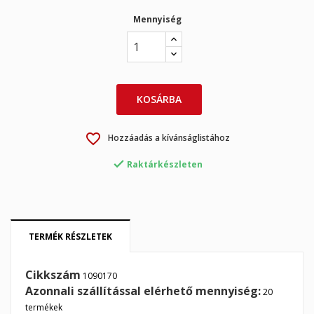
Mennyiség
KOSÁRBA
favorite_border
Hozzáadás a kívánságlistához

Raktárkészleten
×
×
Kívánságlista létrehozása
Bejelentkezés
×
TERMÉK RÉSZLETEK
My wishlists
Kívánságlista neve
Be kell jelentkezned a termékek kívánságlistába történő
mentéséhez.
Cikkszám
1090170
Create new list
add_circle_outline
Azonnali szállítással elérhető mennyiség:
20
termékek
Mégsem
Bejelentkezés