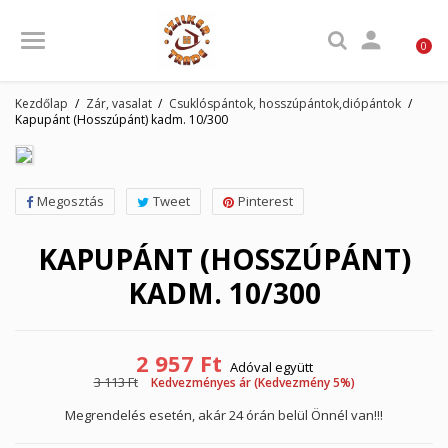

0
Kezdőlap
Zár, vasalat
Csuklóspántok, hosszúpántok,diópántok
Kapupánt (Hosszúpánt) kadm. 10/300
Megosztás
Tweet
Pinterest
KAPUPÁNT (HOSSZÚPÁNT)
KADM. 10/300
2 957 Ft
Adóval együtt
3 113 Ft
Kedvezményes ár (Kedvezmény 5%)
Megrendelés esetén, akár 24 órán belül Önnél van!!!