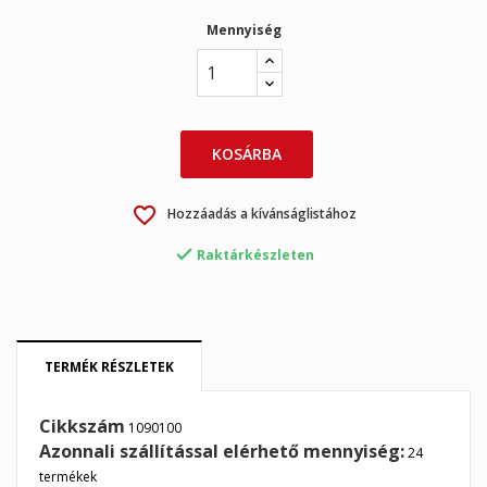
Mennyiség
KOSÁRBA
favorite_border
Hozzáadás a kívánságlistához

Raktárkészleten
×
×
Kívánságlista létrehozása
Bejelentkezés
×
TERMÉK RÉSZLETEK
My wishlists
Kívánságlista neve
Be kell jelentkezned a termékek kívánságlistába történő
mentéséhez.
Cikkszám
1090100
Create new list
add_circle_outline
Azonnali szállítással elérhető mennyiség:
24
termékek
Mégsem
Bejelentkezés