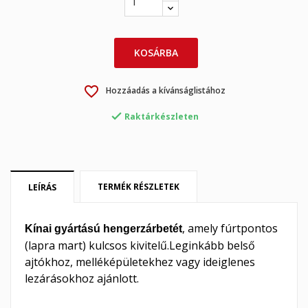
×
×
Kívánságlista létrehozása
Bejelentkezés
KOSÁRBA
×
My wishlists
Kívánságlista neve
Be kell jelentkezned a termékek kívánságlistába történő
favorite_border
Hozzáadás a kívánságlistához
mentéséhez.

Raktárkészleten
Create new list
add_circle_outline
Mégsem
Bejelentkezés
Mégsem
Kívánságlista létrehozása
TERMÉK RÉSZLETEK
LEÍRÁS
, amely fúrtpontos
Kínai gyártású hengerzárbetét
(lapra mart) kulcsos kivitelű.Leginkább belső
ajtókhoz, melléképületekhez vagy ideiglenes
lezárásokhoz ajánlott.