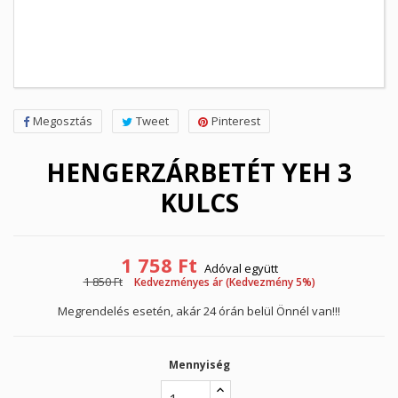
Megosztás
Tweet
Pinterest
HENGERZÁRBETÉT YEH 3
KULCS
1 758 Ft
Adóval együtt
1 850 Ft
Kedvezményes ár (Kedvezmény 5%)
Megrendelés esetén, akár 24 órán belül Önnél van!!!
Mennyiség