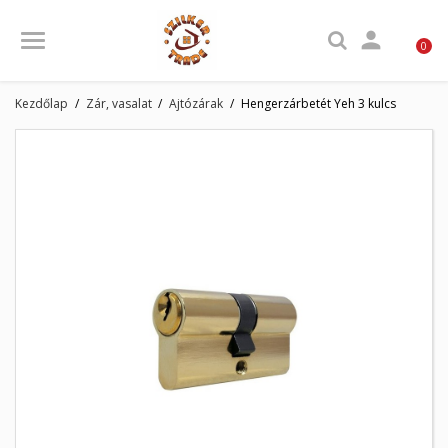

0
Kezdőlap
Zár, vasalat
Ajtózárak
Hengerzárbetét Yeh 3 kulcs