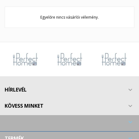
Egyelőre nincs vásárlói vélemény.
HÍRLEVÉL

KÖVESS MINKET


TERMÉK
