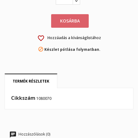
×
×
Kívánságlista létrehozása
Bejelentkezés
×
My wishlists
KOSÁRBA
Kívánságlista neve
Be kell jelentkezned a termékek kívánságlistába történő
mentéséhez.
Create new list
favorite_border
add_circle_outline
Hozzáadás a kívánságlistához

Készlet pótlása folymatban.
Mégsem
Bejelentkezés
Mégsem
Kívánságlista létrehozása
TERMÉK RÉSZLETEK
Cikkszám
1080070
Hozzászólások (0)