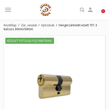

0
Kezdőlap
Zár, vasalat
Ajtózárak
Hengerzárbetét elzett 751 3
kulcsos 30mm/30mm
KÉSZLET PÓTLÁSA FOLYMATBAN.