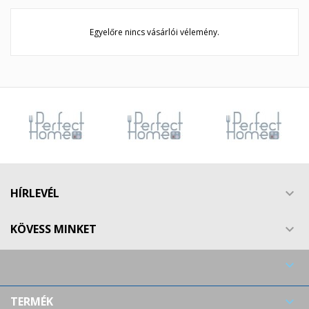
Egyelőre nincs vásárlói vélemény.
HÍRLEVÉL

KÖVESS MINKET


TERMÉK
