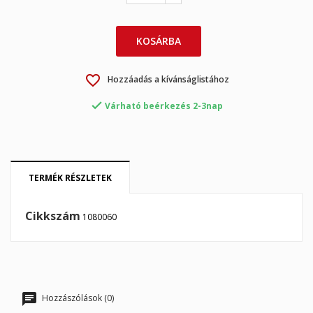
×
×
Kívánságlista létrehozása
Bejelentkezés
×
KOSÁRBA
My wishlists
Kívánságlista neve
Be kell jelentkezned a termékek kívánságlistába történő
mentéséhez.
favorite_border
Hozzáadás a kívánságlistához
Create new list
add_circle_outline

Várható beérkezés 2-3nap
Mégsem
Bejelentkezés
Mégsem
Kívánságlista létrehozása
TERMÉK RÉSZLETEK
Cikkszám
1080060
Hozzászólások (0)