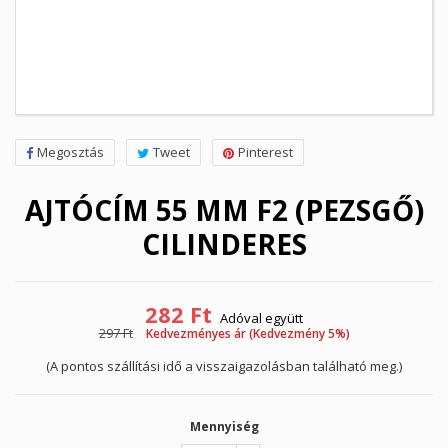
Megosztás
Tweet
Pinterest
AJTÓCÍM 55 MM F2 (PEZSGŐ)
CILINDERES
282 Ft
Adóval együtt
297 Ft
Kedvezményes ár (Kedvezmény 5%)
(A pontos szállítási idő a visszaigazolásban található meg.)
Mennyiség