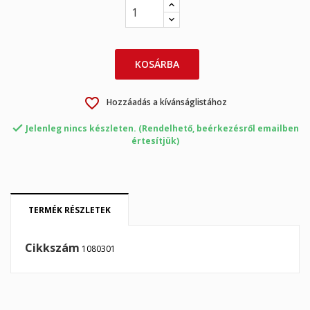
×
×
Kívánságlista létrehozása
Bejelentkezés
×
My wishlists
Kívánságlista neve
Be kell jelentkezned a termékek kívánságlistába történő
KOSÁRBA
mentéséhez.
Create new list
add_circle_outline
favorite_border
Hozzáadás a kívánságlistához
Mégsem
Bejelentkezés

Jelenleg nincs készleten. (Rendelhető, beérkezésről emailben
Mégsem
Kívánságlista létrehozása
értesítjük)
TERMÉK RÉSZLETEK
Cikkszám
1080301