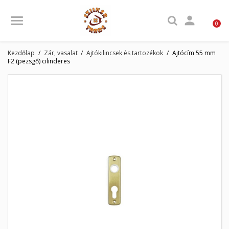

0
Kezdőlap
Zár, vasalat
Ajtókilincsek és tartozékok
Ajtócím 55 mm
F2 (pezsgő) cilinderes