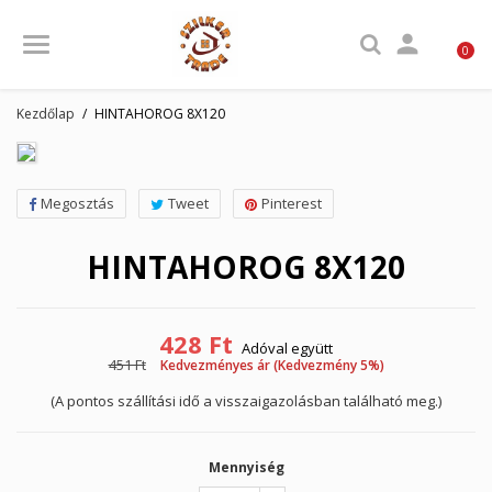

0
Kezdőlap
HINTAHOROG 8X120
Megosztás
Tweet
Pinterest
HINTAHOROG 8X120
428 Ft
Adóval együtt
451 Ft
Kedvezményes ár (Kedvezmény 5%)
(A pontos szállítási idő a visszaigazolásban található meg.)
Mennyiség