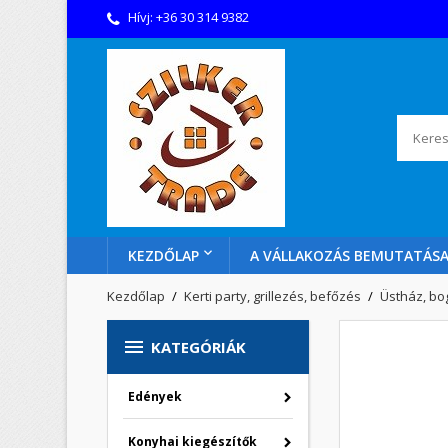
Hívj:
+36 30 314 9382
KEZDŐLAP
A VÁLLAKOZÁS BEMUTATÁS
Kezdőlap
Kerti party, grillezés, befőzés
Üstház, bo

KATEGÓRIÁK
Edények
Konyhai kiegészítők