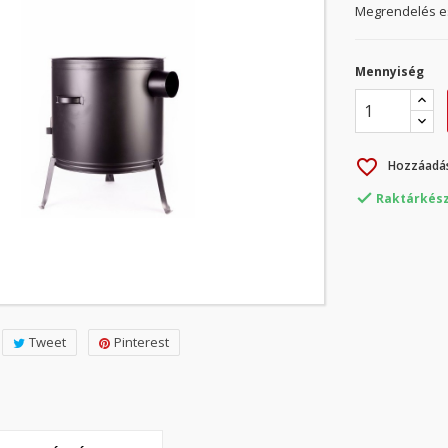
Megrendelés es
Mennyiség
favorite_border
Hozzáadás

Raktárkész
Tweet
Pinterest