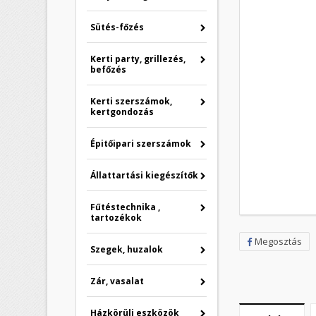
Sütés-főzés
Kerti party, grillezés,
befőzés
Kerti szerszámok,
kertgondozás
Épitőipari szerszámok
Állattartási kiegészítők
Fűtéstechnika ,
tartozékok
Megosztás
Szegek, huzalok
Zár, vasalat
Házkörüli eszközök