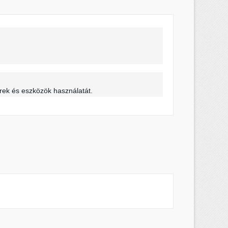
×
×
×
s
erek és eszközök használatát.
a