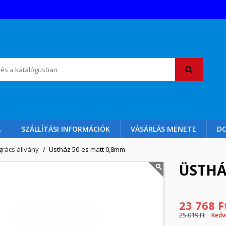
A
SZÁLLÍTÁSI INFORMÁCIÓK
VÁSÁRLÁS MENETE
D
grács állvány
Üstház 50-es matt 0,8mm
ÜSTHÁ
23 768 F
25 019 Ft
Kedv