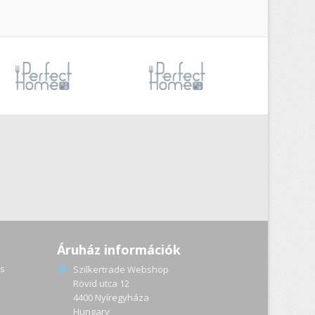
Áruház információk
s
Szilkertrade Webshop

Rövid utca 12
4400 Nyíregyháza
a
Hungary