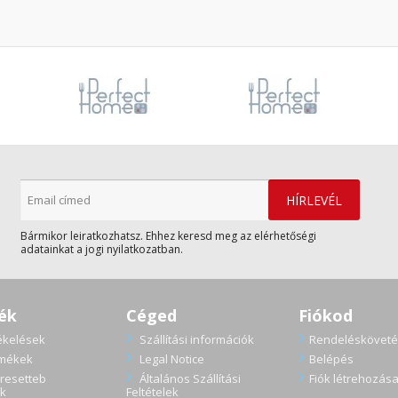
Bármikor leiratkozhatsz. Ehhez keresd meg az elérhetőségi
adatainkat a jogi nyilatkozatban.
ék
Céged
Fiókod
ékelések
Szállítási információk
Rendelésköveté
rmékek
Legal Notice
Belépés
resetteb
Általános Szállítási
Fiók létrehozás
k
Feltételek