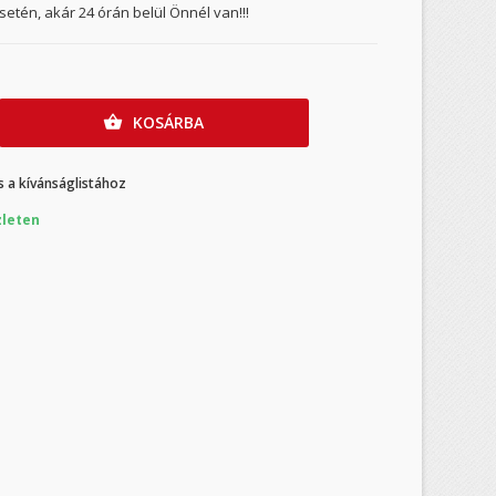
etén, akár 24 órán belül Önnél van!!!
KOSÁRBA

 a kívánságlistához
leten