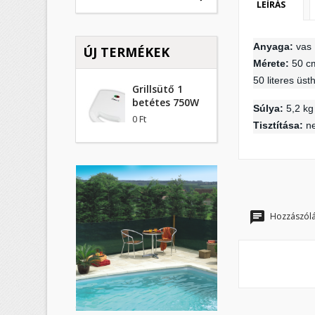
LEÍRÁS
K
B
Anyaga:
vas
ÚJ TERMÉKEK
M
Kí
Mérete:
50 c
Be
50 literes üs
Grillsütő 1
add_circle_outline
betétes 750W
Súlya:
5,2 kg
0 Ft
Tisztítása:
ne
Hozzászólá