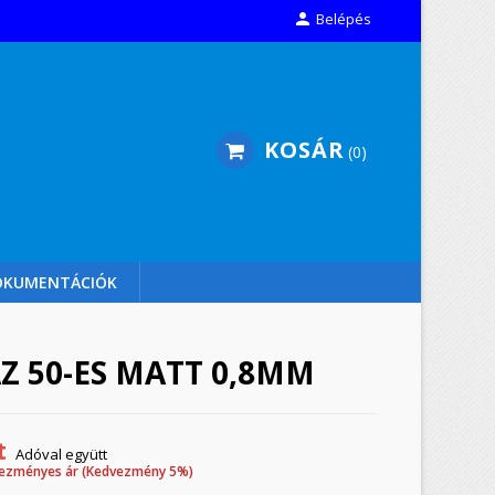

Belépés
KOSÁR
0
OKUMENTÁCIÓK
Z 50-ES MATT 0,8MM
t
Adóval együtt
ezményes ár (Kedvezmény 5%)