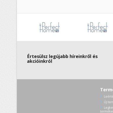
Értesülsz legújabb híreinkről és
akcióinkról
Term
Leért
Új te
Legke
terméke