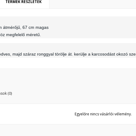
TERMÉK RÉSZLETEK
ívánságlista létrehozása
ejelentkezés
y wishlists
vánságlista neve
m átmérőjű, 67 cm magas
 kell jelentkezned a termékek kívánságlistába történő mentéséhez.
thöz megfelelő méretű.
Create new list
Mégsem
Bejelentkezé
dves, majd száraz ronggyal törölje át. kerülje a karcosodást okozó sz
Mégsem
Kívánságlista létrehozás
sok (0)
Egyelőre nincs vásárlói vélemény.