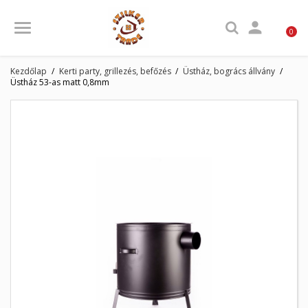

0
Kezdőlap
Kerti party, grillezés, befőzés
Üstház, bogrács állvány
Üstház 53-as matt 0,8mm