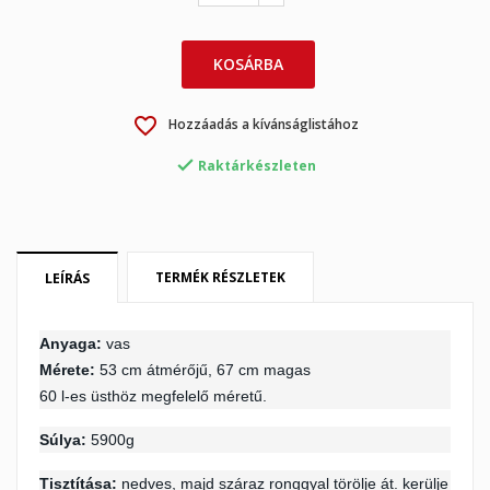
KOSÁRBA
×
×
Kívánságlista létrehozása
Bejelentkezés
favorite_border
Hozzáadás a kívánságlistához
×
My wishlists
Kívánságlista neve

Be kell jelentkezned a termékek kívánságlistába történő
Raktárkészleten
mentéséhez.
Create new list
add_circle_outline
Mégsem
Bejelentkezés
Mégsem
Kívánságlista létrehozása
TERMÉK RÉSZLETEK
LEÍRÁS
Anyaga:
vas
Mérete:
53 cm átmérőjű, 67 cm magas
60 l-es üsthöz megfelelő méretű.
Súlya:
5900g
Tisztítása:
nedves, majd száraz ronggyal törölje át. kerülje