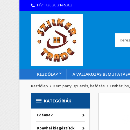
Hívj:
+36 30 314 9382
KEZDŐLAP
A VÁLLAKOZÁS BEMUTATÁS
Kezdőlap
Kerti party, grillezés, befőzés
Üstház, bo

KATEGÓRIÁK
Edények
Konyhai kiegészítők