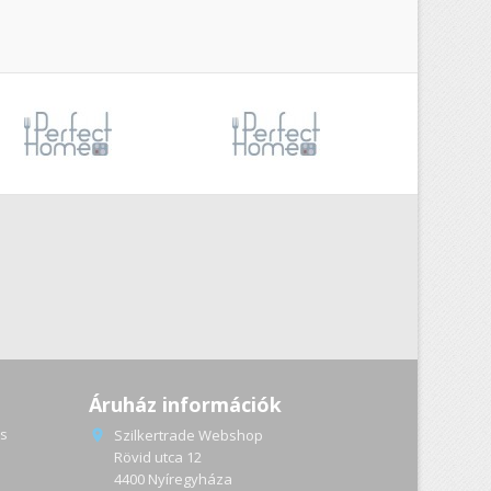
Áruház információk
s
Szilkertrade Webshop

Rövid utca 12
4400 Nyíregyháza
a