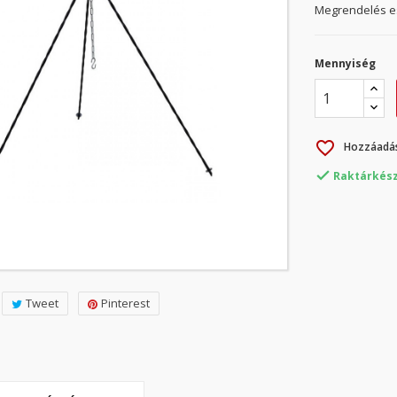
Megrendelés es
Mennyiség
favorite_border
Hozzáadás

Raktárkész
Tweet
Pinterest