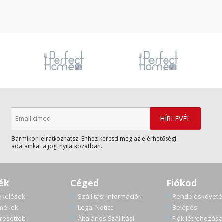
Bármikor leiratkozhatsz. Ehhez keresd meg az elérhetőségi
adatainkat a jogi nyilatkozatban.
ék
Céged
Fiókod
ékelések
Szállítási információk
Rendelésköveté
rmékek
Legal Notice
Belépés
resetteb
Általános Szállítási
Fiók létrehozás