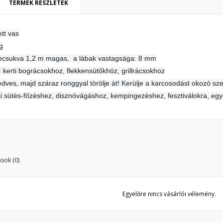
TERMÉK RÉSZLETEK
ívánságlista létrehozása
ejelentkezés
ett vas
y wishlists
g
vánságlista neve
 kell jelentkezned a termékek kívánságlistába történő mentéséhez.
ecsukva 1,2 m magas,
a lábak vastagsága: 8 mm
:
kerti bográcsokhoz, flekkensütőkhöz, grillrácsokhoz
Create new list
dves, majd száraz ronggyal törölje át! Kerülje a karcosodást okozó sz
Mégsem
Bejelentkezé
i sütés-főzéshez, disznóvágáshoz, kempingezéshez, fesztiválokra, eg
Mégsem
Kívánságlista létrehozás
sok (0)
Egyelőre nincs vásárlói vélemény.