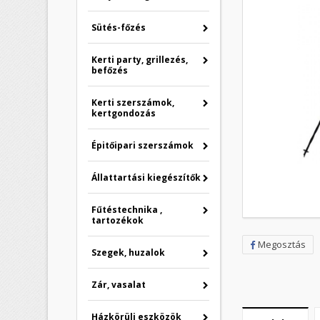
Sütés-főzés
Kerti party, grillezés,
befőzés
Kerti szerszámok,
kertgondozás
Épitőipari szerszámok
Állattartási kiegészítők
Fűtéstechnika ,
tartozékok
Megosztás
Szegek, huzalok
Zár, vasalat
Házkörüli eszközök