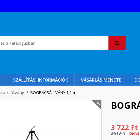
A
SZÁLLÍTÁSI INFORMÁCIÓK
VÁSÁRLÁS MENETE
D
grács állvány
BOGRÁCSÁLLVÁNY 1,2m
BOGRÁ
3 722 Ft
3 918 Ft
Kedve