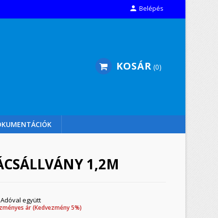

Belépés
KOSÁR
0
OKUMENTÁCIÓK
CSÁLLVÁNY 1,2M
Adóval együtt
zményes ár (Kedvezmény 5%)