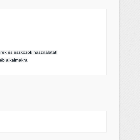
×
×
×
erek és eszközök használatát!
s
yéb alkalmakra
a