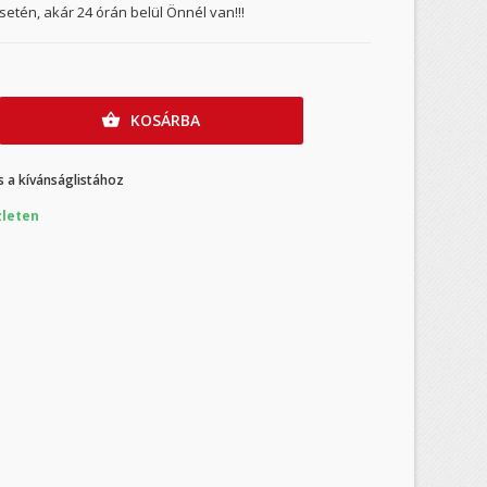
etén, akár 24 órán belül Önnél van!!!
KOSÁRBA

 a kívánságlistához
leten