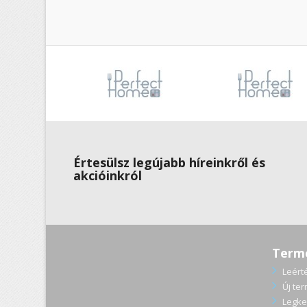
Értesülsz legújabb híreinkről és
akcióinkról
Term
Leért
Új te
Legke