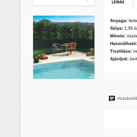
LEÍRÁS
K
B
Anyaga:
fest
M
Súlya:
1,95 k
Kí
Be
Mérete:
össz
Használható
add_circle_outline
Tisztítása:
ne
Ajánljuk:
kert
Hozzászólá